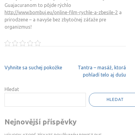
Guajacuranom to pôjde rýchlo
http://www.bombuj.eu/online-film-rychle-a-zbesile-2
a
prirodzene – a navyše bez zbytočnej záťaže pre
organizmus!
Navigace
Vyhnite sa suchej pokožke
Tantra – masáž, ktorá
pro
pohladí telo aj dušu
příspěvek
Hledat
HLEDAT
Nejnovější příspěvky