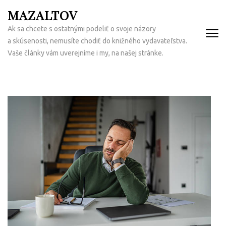
Přeskočit
MAZALTOV
na
Ak sa chcete s ostatnými podeliť o svoje názory
obsah
a skúsenosti, nemusíte chodiť do knižného vydavateľstva.
(Enter)
Vaše články vám uverejníme i my, na našej stránke.