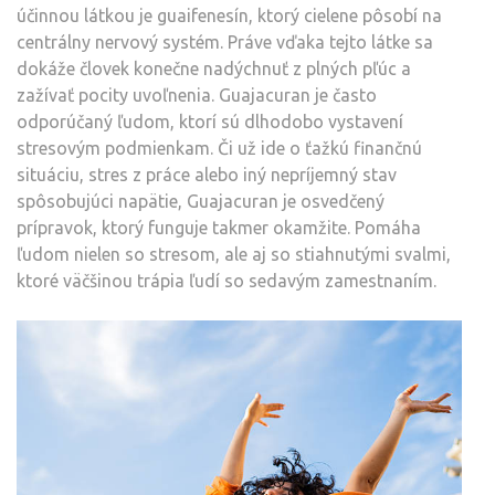
účinnou látkou je guaifenesín, ktorý cielene pôsobí na
centrálny nervový systém. Práve vďaka tejto látke sa
dokáže človek konečne nadýchnuť z plných pľúc a
zažívať pocity uvoľnenia. Guajacuran je často
odporúčaný ľudom, ktorí sú dlhodobo vystavení
stresovým podmienkam. Či už ide o ťažkú finančnú
situáciu, stres z práce alebo iný nepríjemný stav
spôsobujúci napätie, Guajacuran je osvedčený
prípravok, ktorý funguje takmer okamžite. Pomáha
ľudom nielen so stresom, ale aj so stiahnutými svalmi,
ktoré väčšinou trápia ľudí so sedavým zamestnaním.