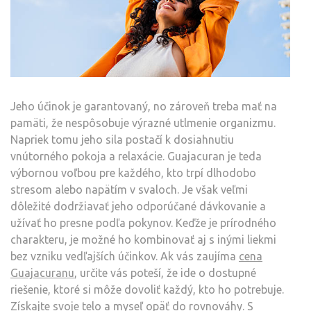
Jeho účinok je garantovaný, no zároveň treba mať na
pamäti, že nespôsobuje výrazné utlmenie organizmu.
Napriek tomu jeho sila postačí k dosiahnutiu
vnútorného pokoja a relaxácie. Guajacuran je teda
výbornou voľbou pre každého, kto trpí dlhodobo
stresom alebo napätím v svaloch. Je však veľmi
dôležité dodržiavať jeho odporúčané dávkovanie a
užívať ho presne podľa pokynov. Keďže je prírodného
charakteru, je možné ho kombinovať aj s inými liekmi
bez vzniku vedľajších účinkov. Ak vás zaujíma
cena
Guajacuranu
, určite vás poteší, že ide o dostupné
riešenie, ktoré si môže dovoliť každý, kto ho potrebuje.
Získajte svoje telo a myseľ opäť do rovnováhy. S