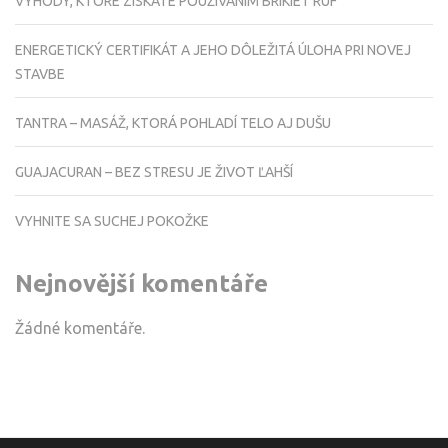
VÝHODY, KTORÉ ZÍSKATE POUŽÍVANÍM BRIKIET RUF
ENERGETICKÝ CERTIFIKÁT A JEHO DÔLEŽITÁ ÚLOHA PRI NOVEJ
STAVBE
TANTRA – MASÁŽ, KTORÁ POHLADÍ TELO AJ DUŠU
GUAJACURAN – BEZ STRESU JE ŽIVOT ĽAHŠÍ
VYHNITE SA SUCHEJ POKOŽKE
Nejnovější komentáře
Žádné komentáře.