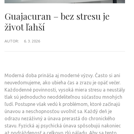
Guajacuran – bez stresu je
život ľahší
AUTOR:
6. 3. 2026
Moderná doba prináša aj moderné výzvy. Často si ani
neuvedomujeme, ako ubieha čas a zrazu je opäť večer.
Každodenné povinnosti, vysoká miera stresu a neustály
tlak sú jednoducho neoddeliteľnou súčasťou mnohých
ľudí. Postupne však vedú k problémom, ktoré začínajú
únavou a neschopnosťou uvoľniť sa. Každý deň je
odrazu nezáživný a únava prerastá do chronického
stavu. Fyzická aj psychická únava spôsobujú nakoniec
až podráždenosť a celkovo zlú náladu. Aby sa tento