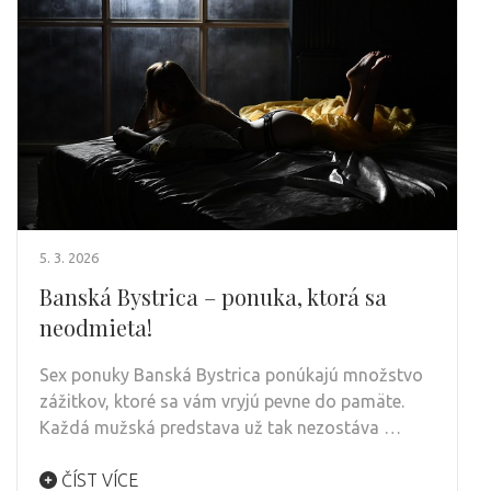
5. 3. 2026
Banská Bystrica – ponuka, ktorá sa
neodmieta!
Sex ponuky Banská Bystrica ponúkajú množstvo
zážitkov, ktoré sa vám vryjú pevne do pamäte.
Každá mužská predstava už tak nezostáva …
ČÍST VÍCE