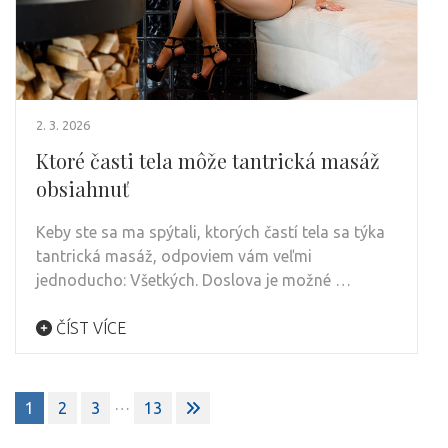
2. 3. 2026
Ktoré časti tela môže tantrická masáž
obsiahnuť
Keby ste sa ma spýtali, ktorých častí tela sa týka
tantrická masáž, odpoviem vám veľmi
jednoducho: Všetkých. Doslova je možné …
ČÍST VÍCE
Stránkování
…
1
2
3
13
příspěvků