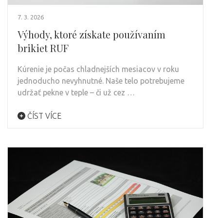
7. 3. 2026
Výhody, ktoré získate používaním
brikiet RUF
Kúrenie je počas chladnejších mesiacov v roku
jednoducho nevyhnutné. Naše telo potrebujeme
udržať pekne v teple – či už cez …
ČÍST VÍCE