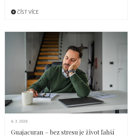
ČÍST VÍCE
6. 3. 2026
Guajacuran – bez stresu je život ľahší