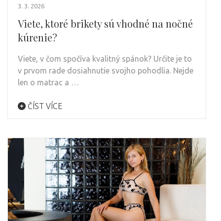
3. 3. 2026
Viete, ktoré brikety sú vhodné na nočné
kúrenie?
Viete, v čom spočíva kvalitný spánok? Určite je to
v prvom rade dosiahnutie svojho pohodlia. Nejde
len o matrac a …
ČÍST VÍCE