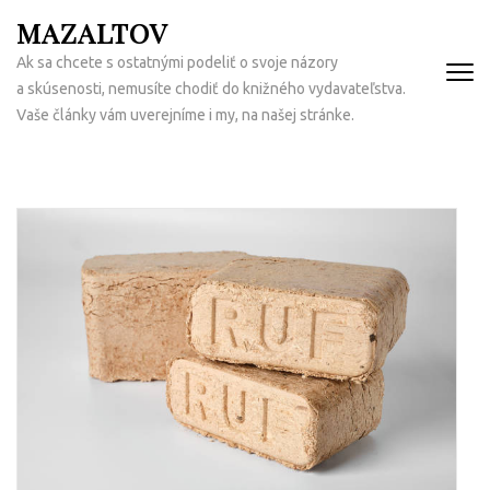
Přeskočit
MAZALTOV
na
Ak sa chcete s ostatnými podeliť o svoje názory
obsah
a skúsenosti, nemusíte chodiť do knižného vydavateľstva.
(Enter)
Vaše články vám uverejníme i my, na našej stránke.