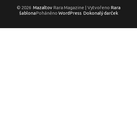
© 2026
Mazaltov
Rara Magazine | Vytvořeno
Rara
šablona
Poháněno
WordPress
Dokonalý darček