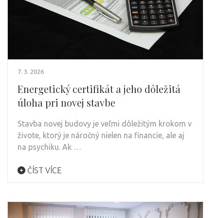
7. 3. 2026
Energetický certifikát a jeho dôležitá
úloha pri novej stavbe
Stavba novej budovy je veľmi dôležitým krokom v
živote, ktorý je náročný nielen na financie, ale aj
na psychiku. Ak …
ČÍST VÍCE