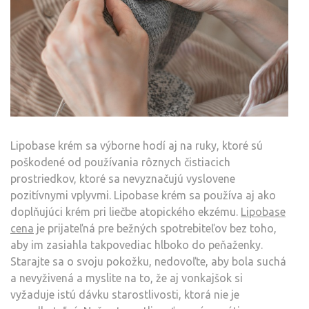
Lipobase krém sa výborne hodí aj na ruky, ktoré sú
poškodené od používania rôznych čistiacich
prostriedkov, ktoré sa nevyznačujú vyslovene
pozitívnymi vplyvmi. Lipobase krém sa používa aj ako
doplňujúci krém pri liečbe atopického ekzému.
Lipobase
cena
je prijateľná pre bežných spotrebiteľov bez toho,
aby im zasiahla takpovediac hlboko do peňaženky.
Starajte sa o svoju pokožku, nedovoľte, aby bola suchá
a nevyživená a myslite na to, že aj vonkajšok si
vyžaduje istú dávku starostlivosti, ktorá nie je