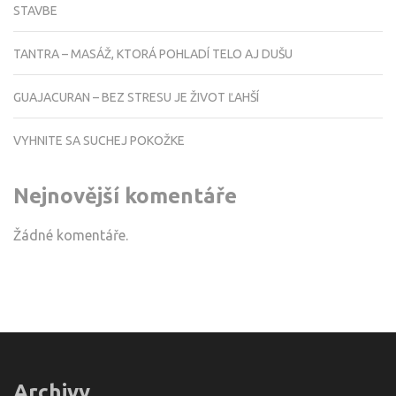
STAVBE
TANTRA – MASÁŽ, KTORÁ POHLADÍ TELO AJ DUŠU
GUAJACURAN – BEZ STRESU JE ŽIVOT ĽAHŠÍ
VYHNITE SA SUCHEJ POKOŽKE
Nejnovější komentáře
Žádné komentáře.
Archivy