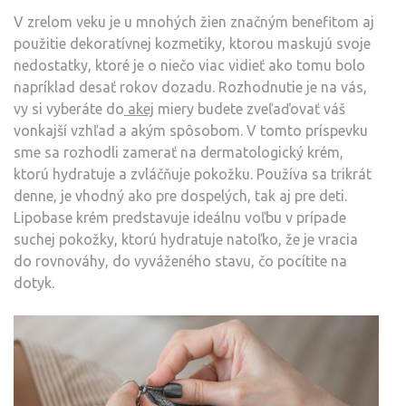
V zrelom veku je u mnohých žien značným benefitom aj
použitie dekoratívnej kozmetiky, ktorou maskujú svoje
nedostatky, ktoré je o niečo viac vidieť ako tomu bolo
napríklad desať rokov dozadu. Rozhodnutie je na vás,
vy si vyberáte do
akej
miery budete zveľaďovať váš
vonkajší vzhľad a akým spôsobom.
V tomto príspevku
sme sa rozhodli zamerať na dermatologický krém,
ktorú hydratuje a zvláčňuje pokožku. Používa sa trikrát
denne, je vhodný ako pre dospelých, tak aj pre deti.
Lipobase krém predstavuje ideálnu voľbu v prípade
suchej pokožky, ktorú hydratuje natoľko, že je vracia
do rovnováhy, do vyváženého stavu, čo pocítite na
dotyk.