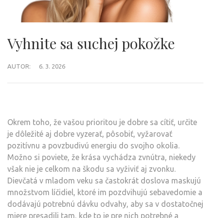
Vyhnite sa suchej pokožke
AUTOR:
6. 3. 2026
Okrem toho, že vašou prioritou je dobre sa cítiť, určite
je dôležité aj dobre vyzerať, pôsobiť, vyžarovať
pozitívnu a povzbudivú energiu do svojho okolia.
Možno si poviete, že krása vychádza zvnútra, niekedy
však nie je celkom na škodu sa vyživiť aj zvonku.
Dievčatá v mladom veku sa častokrát doslova maskujú
množstvom líčidiel, ktoré im pozdvihujú sebavedomie a
dodávajú potrebnú dávku odvahy, aby sa v dostatočnej
miere presadili tam, kde to je pre nich potrebné a