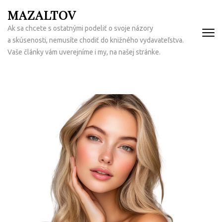
Přeskočit
MAZALTOV
na
Ak sa chcete s ostatnými podeliť o svoje názory
obsah
a skúsenosti, nemusíte chodiť do knižného vydavateľstva.
(Enter)
Vaše články vám uverejníme i my, na našej stránke.