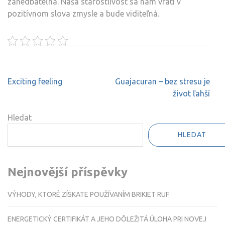
zanedbateľná. Naša starostlivosť sa nám vráti v
pozitívnom slova zmysle a bude viditeľná.
Navigace
Exciting feeling
Guajacuran – bez stresu je
pro
život ľahší
příspěvek
Hledat
HLEDAT
Nejnovější příspěvky
VÝHODY, KTORÉ ZÍSKATE POUŽÍVANÍM BRIKIET RUF
ENERGETICKÝ CERTIFIKÁT A JEHO DÔLEŽITÁ ÚLOHA PRI NOVEJ