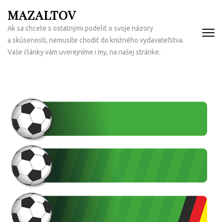
Přeskočit
MAZALTOV
na
Ak sa chcete s ostatnými podeliť o svoje názory
obsah
a skúsenosti, nemusíte chodiť do knižného vydavateľstva.
(Enter)
Vaše články vám uverejníme i my, na našej stránke.