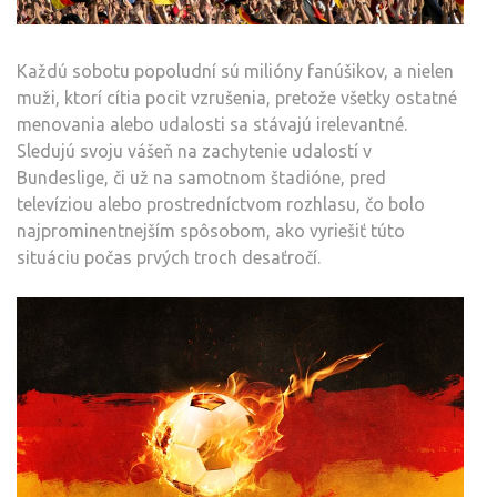
Každú sobotu popoludní sú milióny fanúšikov, a nielen
muži, ktorí cítia pocit vzrušenia, pretože všetky ostatné
menovania alebo udalosti sa stávajú irelevantné.
Sledujú svoju vášeň na zachytenie udalostí v
Bundeslige, či už na samotnom štadióne, pred
televíziou alebo prostredníctvom rozhlasu, čo bolo
najprominentnejším spôsobom, ako vyriešiť túto
situáciu počas prvých troch desaťročí.