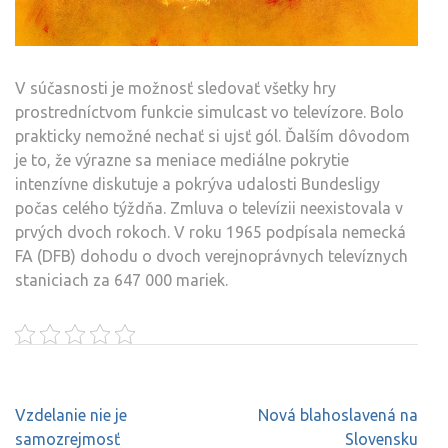
V súčasnosti je možnosť sledovať všetky hry
prostredníctvom funkcie simulcast vo televízore. Bolo
prakticky nemožné nechať si ujsť gól. Ďalším dôvodom
je to, že výrazne sa meniace mediálne pokrytie
intenzívne diskutuje a pokrýva udalosti Bundesligy
počas celého týždňa. Zmluva o televízii neexistovala v
prvých dvoch rokoch. V roku 1965 podpísala nemecká
FA (DFB) dohodu o dvoch verejnoprávnych televíznych
staniciach za 647 000 mariek.
Navigace
Vzdelanie nie je
Nová blahoslavená na
pro
samozrejmosť
Slovensku