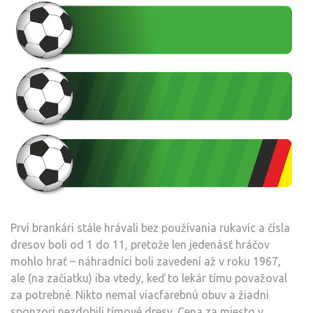
Prví brankári stále hrávali bez používania rukavíc a čísla
dresov boli od 1 do 11, pretože len jedenásť hráčov
mohlo hrať – náhradníci boli zavedení až v roku 1967,
ale (na začiatku) iba vtedy, keď to lekár tímu považoval
za potrebné. Nikto nemal viacfarebnú obuv a žiadni
sponzori nezdobili tímové dresy. Cena za miesto v