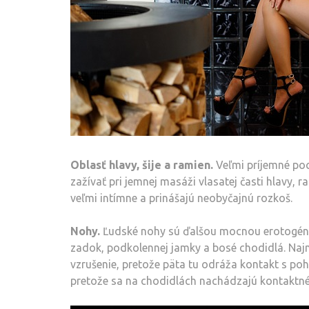
Oblasť hlavy, šije a ramien.
Veľmi príjemné poc
zažívať pri jemnej masáži vlasatej časti hlavy, r
veľmi intímne a prinášajú neobyčajnú rozkoš.
Nohy.
Ľudské nohy sú ďalšou mocnou erotogénno
zadok, podkolennej jamky a bosé chodidlá. Najm
vzrušenie, pretože päta tu odráža kontakt s pohl
pretože sa na chodidlách nachádzajú kontaktné