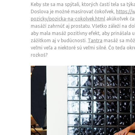
Keby ste sa ma spýtali, ktorých častí tela sa t
Doslova je možné masírovať čokoľvek,
https://
pozicky/pozicka-na-cokolvek.html
akúkoľvek čas
masáží zahrnúť aj prostatu. Všetko záleží na d
aby mala masáž pozitívny efekt, aby prinášala
zážitkom aj v budúcnosti.
Tantra
masáž sa môže
veľmi veľa a niektoré sú veľmi silné. Čo teda ok
rozkoš?