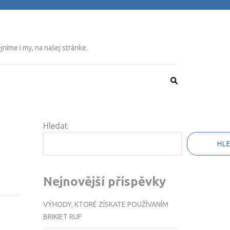
níme i my, na našej stránke.
Hledat
HL
Nejnovější příspěvky
VÝHODY, KTORÉ ZÍSKATE POUŽÍVANÍM
BRIKIET RUF