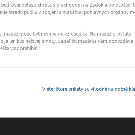
bedrovej oblasti chrbta s prechodom na zadok a po otočení t
enie stredu pupku v spojení s masážou pohlavných orgánov m
jej masáž môže byť nesmierne vzrušujúca. Na masáž prostaty
do je len kus neživej hmoty, zatiaľ čo masérka vám odovzdáva 
šte viac prehĺbiť.
Viete, ktoré brikety sú vhodné na nočné kú