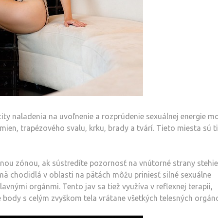
ity naladenia na uvoľnenie a rozprúdenie sexuálnej energie m
amien, trapézového svalu, krku, brady a tvárí. Tieto miesta sú t
u zónou, ak sústredíte pozornosť na vnútorné strany stehie
ä chodidlá v oblasti na pätách môžu priniesť silné sexuálne
avnými orgánmi. Tento jav sa tiež využíva v reflexnej terapii,
 body s celým zvyškom tela vrátane všetkých telesných orgáno