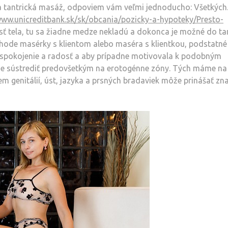
ýka tantrická masáž, odpoviem vám veľmi jednoducho: Všetkých
www.unicreditbank.sk/sk/obcania/pozicky-a-hypoteky/Presto-
ť tela, tu sa žiadne medze nekladú a dokonca je možné do ta
ohode masérky s klientom alebo maséra s klientkou, podstatné 
 uspokojenie a radosť a aby prípadne motivovala k podobným
 sústrediť predovšetkým na erotogénne zóny. Tých máme na 
rem genitálií, úst, jazyka a prsných bradaviek môže prinášať zn