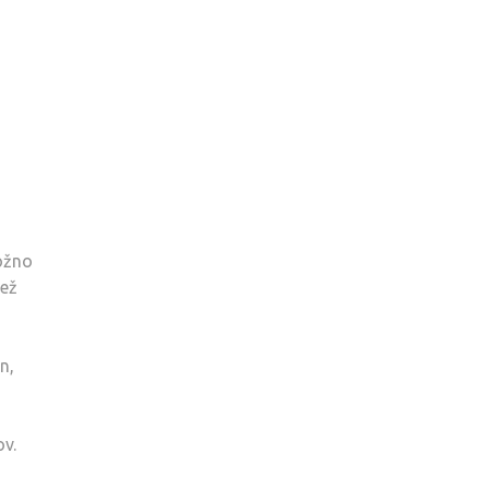
ožno
iež
n,
v.