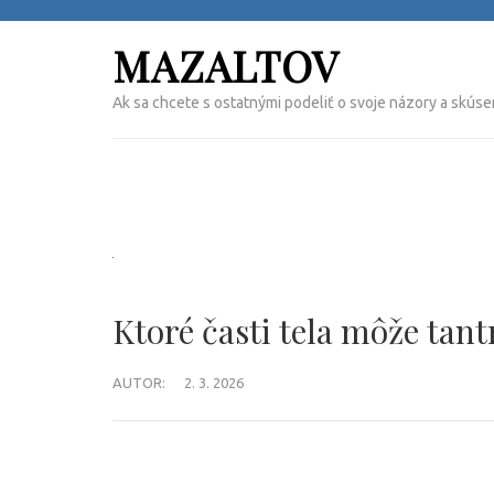
Přeskočit
na
MAZALTOV
obsah
(Enter)
Ak sa chcete s ostatnými podeliť o svoje názory a skúse
Ktoré časti tela môže tan
AUTOR:
2. 3. 2026