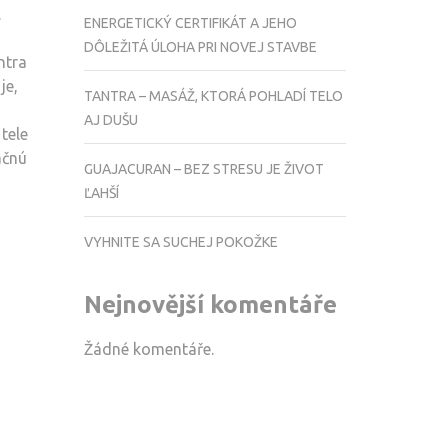
.
ENERGETICKÝ CERTIFIKÁT A JEHO
DÔLEŽITÁ ÚLOHA PRI NOVEJ STAVBE
ntra
je,
TANTRA – MASÁŽ, KTORÁ POHLADÍ TELO
AJ DUŠU
tele
ačnú
GUAJACURAN – BEZ STRESU JE ŽIVOT
ĽAHŠÍ
VYHNITE SA SUCHEJ POKOŽKE
Nejnovější komentáře
Žádné komentáře.