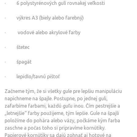
·
6 polystyrénových gulí rovnakej veľkosti
·
výkres A3 (biely alebo farebný)
·
vodové alebo akrylové farby
·
štetec
·
špagát
·
lepidlo/tavnú pištoľ
Začneme tým, že si všetky gule pre lepšiu manipuláciu
napichneme na špajle. Postupne, po jednej guli,
zafarbíme farbami, každú guľu inou. Čím pestrejšie a
„letnejšie“ farby použijeme, tým lepšie. Gule na špajli
položíme do pohára alebo vázy, počkáme kým farba
zaschne a počas toho si pripravíme kornútiky.
Papierové kornútiky sa dajú zohnať aj hotové na