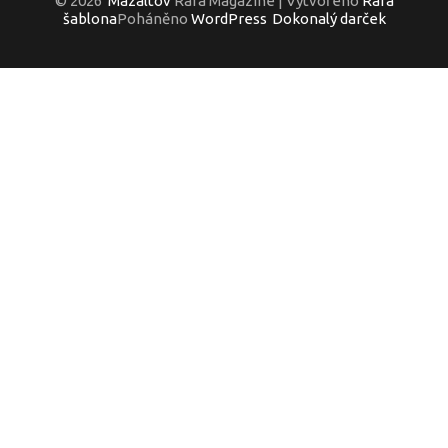
© 2026
Mazaltov
Rara Magazine | Vytvořeno
Rara
šablona
Poháněno
WordPress
Dokonalý darček