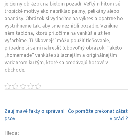
je čierny obrázok na bielom pozadí. Veľkým hitom sú
tropické motívy ako napríklad palmy, pelikány alebo
ananásy. Obrázok si vytlačíme na výkres a opatrne ho
vystrihneme tak, aby sme nezničili pozadie. Vznikne
nám šablóna, ktorú priložíme na vankúš a už len
vyfarbíme. Tí šikovnejší môžu použiť tieňovanie,
prípadne si sami nakresliť ľubovoľný obrázok. Takéto
„homemade“ vankúše sú lacnejším a originálnejším
variantom ku tým, ktoré sa predávajú hotové v
obchode.
Navigace
Zaujímavé fakty o správaní
Čo pomôže prekonať záťaž
pro
psov
v práci ?
příspěvek
Hledat