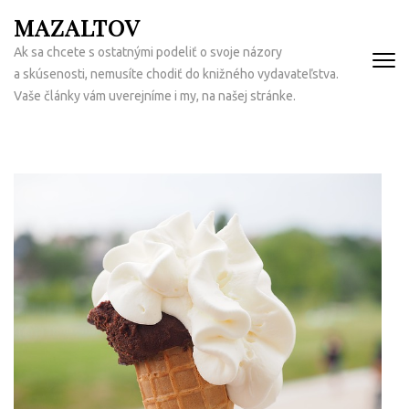
Přeskočit
MAZALTOV
na
Ak sa chcete s ostatnými podeliť o svoje názory
obsah
a skúsenosti, nemusíte chodiť do knižného vydavateľstva.
(Enter)
Vaše články vám uverejníme i my, na našej stránke.