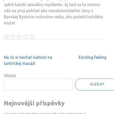
splniť každú sexuálnu myšlienku. Aj keď sa to možno
zdá na prvý pohľad ako neuskutočniteľné, ženy z
Banskej Bystrice rozhodne vedia, ako potešiť každého
muža!
Navigace
Na čo si nechať siahnuť na
Exciting feeling
pro
tantrickej masáži
příspěvek
Hledat
HLEDAT
Nejnovější příspěvky