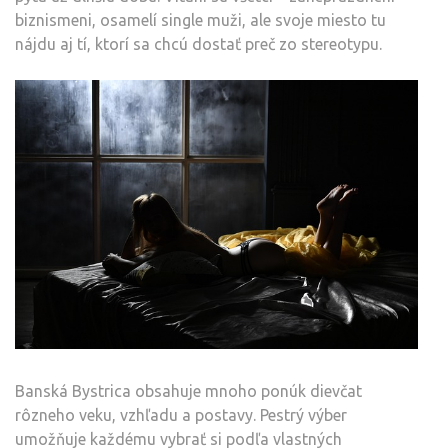
biznismeni, osamelí single muži, ale svoje miesto tu
nájdu aj tí, ktorí sa chcú dostať preč zo stereotypu.
Banská Bystrica obsahuje mnoho ponúk dievčat
rôzneho veku, vzhľadu a postavy. Pestrý výber
umožňuje každému vybrať si podľa vlastných