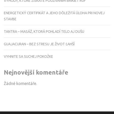
VÝHODY, KTORÉ ZÍSKATE POUŽÍVANÍM BRIKIET RUF
ENERGETICKÝ CERTIFIKÁT A JEHO DÔLEŽITÁ ÚLOHA PRI NOVEJ
STAVBE
TANTRA – MASÁŽ, KTORÁ POHLADÍ TELO AJ DUŠU
GUAJACURAN – BEZ STRESU JE ŽIVOT ĽAHŠÍ
VYHNITE SA SUCHEJ POKOŽKE
Nejnovější komentáře
Žádné komentáře.