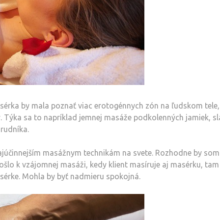
érka by mala poznať viac erotogénnych zón na ľudskom tele,
 Týka sa to napríklad jemnej masáže podkolenných jamiek, sl
hrudníka.
najúčinnejším masážnym technikám na svete. Rozhodne by som
ošlo k vzájomnej masáži, kedy klient masíruje aj masérku, tam
asérke. Mohla by byť nadmieru spokojná.