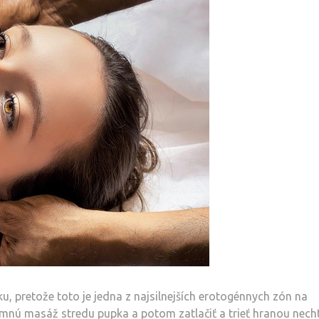
, pretože toto je jedna z najsilnejších erotogénnych zón na
mnú masáž stredu pupka a potom zatlačiť a trieť hranou nech