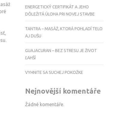
masáž
ENERGETICKÝ CERTIFIKÁT A JEHO
oré
DÔLEŽITÁ ÚLOHA PRI NOVEJ STAVBE
TANTRA – MASÁŽ, KTORÁ POHLADÍ TELO
sť,
AJ DUŠU
su.
GUAJACURAN – BEZ STRESU JE ŽIVOT
ĽAHŠÍ
VYHNITE SA SUCHEJ POKOŽKE
Nejnovější komentáře
Žádné komentáře.