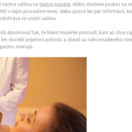
o tantra salónu na
tantra masáže
. Alebo dostane poukaz na 
ič o tejto procedúre nevie, alebo pozná len pár informácií, kt
odohráva vo vnútri salónu.
dá absolvovať tak, že klient masérke prezradí, kam až chce záj
e len docieliť príjemnú pohodu a zbaviť sa nahromadeného stre
orgazmu smerujú.