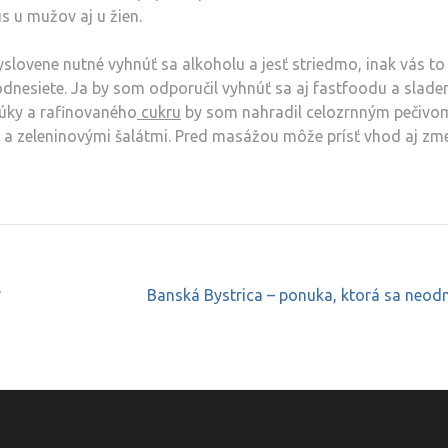
 u mužov aj u žien.
slovene nutné vyhnúť sa alkoholu a jesť striedmo, inak vás to
odnesiete. Ja by som odporučil vyhnúť sa aj fastfoodu a slad
úky a rafinovaného
cukru
by som nahradil celozrnným pečivo
i a zeleninovými šalátmi. Pred masážou môže prísť vhod aj zm
?
Banská Bystrica – ponuka, ktorá sa neod