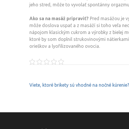
jeho stred, môže to vyvolať spontánny orgazmus
Ako sa na masáž pripraviť?
Pred masážou je vy
môže doslova uspať a z masáží si toho veľa ne
nápojom klasickým cukrom a výrobky z bielej m
ktoré by som doplnil strukovinovými nátierkam
orieškov a lyofilizovaného ovocia.
Navigace
Viete, ktoré brikety sú vhodné na nočné kúrenie
pro
příspěvek