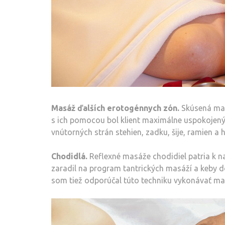
Masáž ďalších erotogénnych zón.
Skúsená mas
s ich pomocou bol klient maximálne uspokojený.
vnútorných strán stehien, zadku, šije, ramien a 
Chodidlá.
Reflexné masáže chodidiel patria k 
zaradil na program tantrických masáží a keby d
som tiež odporúčal túto techniku ​​vykonávať m