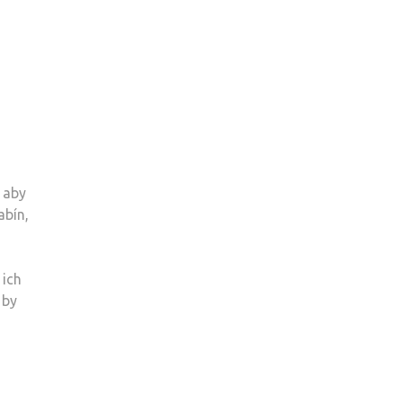
 aby
abín,
 ich
 by