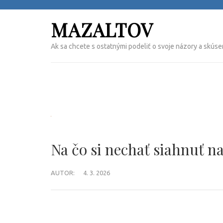
Přeskočit
na
MAZALTOV
obsah
(Enter)
Ak sa chcete s ostatnými podeliť o svoje názory a skúse
Na čo si nechať siahnuť na
AUTOR:
4. 3. 2026