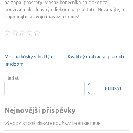
na zápal prostaty. Masáž konečníka sa dokonca
používala ako hlavným liekom na prostatu. Neváhajte, a
objednajte si svoju masáž už dnes!
Navigace
Módne kúsky s lesklým
Kvalitný matrac aj pre deti
pro
imidžom
příspěvek
Hledat
HLEDAT
Nejnovější příspěvky
VÝHODY, KTORÉ ZÍSKATE POUŽÍVANÍM BRIKIET RUF