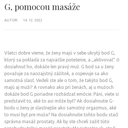
G, pomocou masáže
AUTOR:
14. 12. 2022
Všetci dobre vieme, že ženy majú v sebe ukrytý bod G,
ktorý sa pokladá za najväčšie potešenie, a „aktivovať“ či
dosiahnuť ho, dokáže len pravý muž. G bod sa u ženy
považuje za naozajstný zážitok, a ospevuje sa ako
samotná slasť. Vedeli ste ale o tom, že takýto bod G,
majú aj muži? A rovnako ako pri ženách, aj u mužoch
dokáže bod G poriadne rozhádzať emócie. Páni, viete si
predstaviť to, aké to asi môže byť? Ak dosiahnutie G-
bodu u ženy je slastnejšie ako samotný orgazmus, aké
to musí byť pre muža? Na dosiahnutie tohto bodu stačí
správna masáž prostaty. Ak by ste chceli zažiť túto