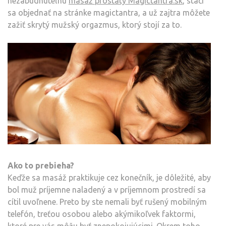
nezabudnuteľnú
masáž prostaty Magictantra.sk
, stačí
sa objednať na stránke magictantra, a už zajtra môžete
zažiť skrytý mužský orgazmus, ktorý stojí za to.
Ako to prebieha?
Keďže sa masáž praktikuje cez konečník, je dôležité, aby
bol muž príjemne naladený a v príjemnom prostredí sa
cítil uvoľnene. Preto by ste nemali byť rušený mobilným
telefón, treťou osobou alebo akýmikoľvek faktormi,