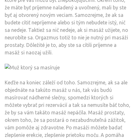
ktoré pre vás môžu byť znepokojujúcimi. Okrem toho,
že máte byť príjemne naladený a uvoľnený, mali by ste
byť aj otvorený novým veciam. Samozrejme, že ak sa
budete cítiť nepríjemne alebo si tým nebudete istý, nič
sa nedeje. Taktiež sa nič nedeje, ak si masáž užijete, no
neurobíte sa. Orgazmus totiž to nie je nutný pri masáži
prostaty. Dôležité je to, aby ste sa cítili príjemne a
masáž si naozaj užili.
Keďže na koniec záleží od toho. Samozrejme, ak sa ale
objednáte na takúto masáž u nás, tak vás budú
masírovať nádherné slečny, spomedzi ktorých si
môžete vybrať pri rezervácií a tak sa nemusíte báť toho,
že by sa vám takáto masáž nepáčila. Masáž prostaty,
okrem toho, že sa postará o nezabudnuteľná zážitok,
vám pomôže aj zdravotne. Po masáži môžete badať
zlepšenie erekcie, zlepšenie prietoku moču. A pomáha