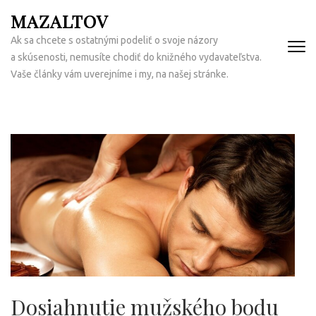
Přeskočit
MAZALTOV
na
Ak sa chcete s ostatnými podeliť o svoje názory
obsah
a skúsenosti, nemusíte chodiť do knižného vydavateľstva.
(Enter)
Vaše články vám uverejníme i my, na našej stránke.
Dosiahnutie mužského bodu