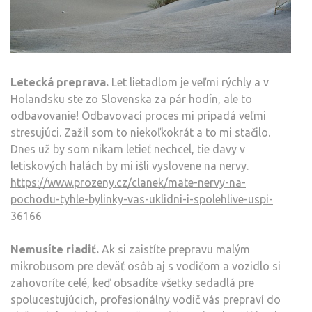
Letecká preprava.
Let lietadlom je veľmi rýchly a v
Holandsku ste zo Slovenska za pár hodín, ale to
odbavovanie! Odbavovací proces mi pripadá veľmi
stresujúci. Zažil som to niekoľkokrát a to mi stačilo.
Dnes už by som nikam letieť nechcel, tie davy v
letiskových halách by mi išli vyslovene na nervy.
https://www.prozeny.cz/clanek/mate-nervy-na-
pochodu-tyhle-bylinky-vas-uklidni-i-spolehlive-uspi-
36166
Nemusíte riadiť.
Ak si zaistíte prepravu malým
mikrobusom pre deväť osôb aj s vodičom a vozidlo si
zahovoríte celé, keď obsadíte všetky sedadlá pre
spolucestujúcich, profesionálny vodič vás prepraví do