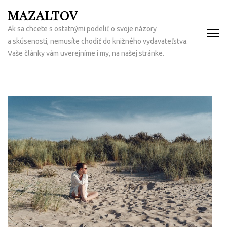
Přeskočit
MAZALTOV
na
Ak sa chcete s ostatnými podeliť o svoje názory
obsah
a skúsenosti, nemusíte chodiť do knižného vydavateľstva.
(Enter)
Vaše články vám uverejníme i my, na našej stránke.