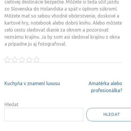
cieľovej destinácie bezpečne. Môžete si teda užiť jazdu
zo Slovenska do Holandska a späť v úplnom súkromí.
Môžete mať so sebou vhodné občerstvenie, doskové a
kartové hry, notebook alebo dobrú knihu. Alebo môžete
celú cestu sledovať dianie za oknom a pozorovať
neznámu krajinu. Ja by som asi sledoval krajinu z okna
a prípadne ju aj fotografoval.
Navigace
Kuchyňa v znamení luxusu
Amatérka alebo
pro
profesionálka?
příspěvek
Hledat
HLEDAT