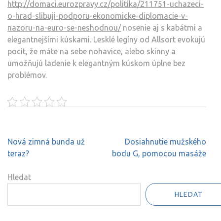
http://domaci.eurozpravy.cz/politika/211751-uchazeci-
o-hrad-slibuji-podporu-ekonomicke-diplomacie-v-
nazoru-na-euro-se-neshodnou/
nosenie aj s kabátmi a
elegantnejšími kúskami. Lesklé legíny od Allsort evokujú
pocit, že máte na sebe nohavice, alebo skinny a
umožňujú ladenie k elegantným kúskom úplne bez
problémov.
Navigace
Nová zimná bunda už
Dosiahnutie mužského
pro
teraz?
bodu G, pomocou masáže
příspěvek
Hledat
HLEDAT