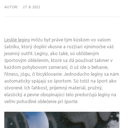
AUTOR:
27. 8. 2022
Leskle leginy
môžu byť práve tým kúskom vo vašom
šatníku, ktorý doplní vkusne a rozžiari výnimočne váš
jesenný outfit. Legíny, ako také, sú obľúbeným
športovým oblečením, ktoré sa dá používať takmer v
každom pohybovom zameraní, či už ide o behanie,
fitness, jógu, či bicyklovanie. Jednoducho legíny sa nám
automaticky spájajú so športom. Sú totiž na šport ako
stvorené. Ich ľahkosť, príjemný materiál, pružný,
elastický a pevne obopínajúci telo predurčujú legíny na
veľmi pohodlné oblečenie pri športe.