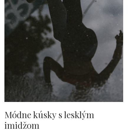
Módne kúsky s lesklým
imidžom