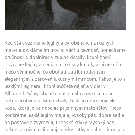
Keď však vezmeme legíny a vyrobíme ich z rôznych
materiálov, dáme im trochu väčšiu pevnosť, ponecháme
pružnosť a doplníme vizuálne detaily, ktoré hneď
obyčajné legíny zmenia na luxusný kúsok, vznikne nám
niečo výnimočné, čo obohatí outfit moderným
elegantným a zároveň luxusným šmrncom. Takto je to s
lesklými legínami, ktoré môžete nájsť a vidieť v
Allsort.sk. Sú vyrábané u nás na Slovensku a majú
pekne urobené a ušité detaily. Lesk im umožňuje eko
koža, ktorá je na nosenie príjemným materiálov. Tieto
konkrétne lesklé legíny majú aj vysoký pás, dobre sedia
na postave a zvýrazňujú ženské krivky. Vysoký pás
pekne zakrýva a eliminuje nedostatky v oblasti brucha a