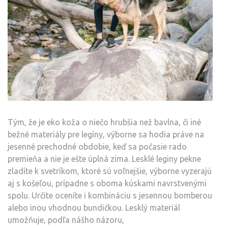
Tým, že je eko koža o niečo hrubšia než bavlna, či iné
bežné materiály pre legíny, výborne sa hodia práve na
jesenné prechodné obdobie, keď sa počasie rado
premieňa a nie je ešte úplná zima. Lesklé leginy pekne
zladíte k svetríkom, ktoré sú voľnejšie, výborne vyzerajú
aj s košeľou, prípadne s oboma kúskami navrstvenými
spolu. Určite oceníte i kombináciu s jesennou bomberou
alebo inou vhodnou bundičkou. Lesklý materiál
umožňuje, podľa nášho názoru,