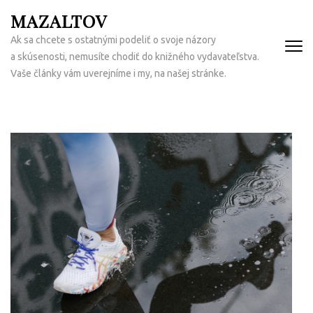
Přeskočit
MAZALTOV
na
Ak sa chcete s ostatnými podeliť o svoje názory
obsah
a skúsenosti, nemusíte chodiť do knižného vydavateľstva.
(Enter)
Vaše články vám uverejníme i my, na našej stránke.