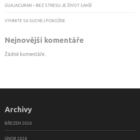
GUAJACURAN – BEZ STRESU JE ŽIVOT ĽAHŠÍ
VYHNITE SA SUCHEJ POKOŽKE
Nejnovější komentáře
Žádné komentáře.
Archivy
BŘEZEN 2026
ÚNOR 2026