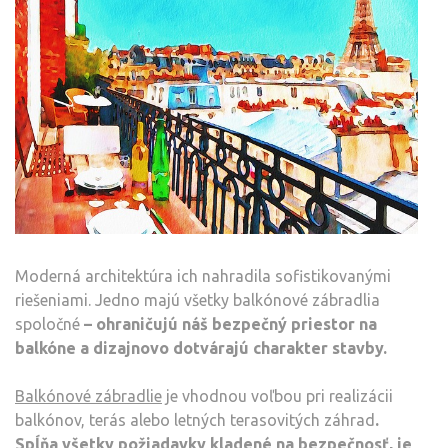
Moderná architektúra ich nahradila sofistikovanými
riešeniami. Jedno majú všetky balkónové zábradlia
spoločné
– ohraničujú náš bezpečný priestor na
balkóne a dizajnovo dotvárajú charakter stavby.
Balkónové zábradlie
je vhodnou voľbou pri realizácii
balkónov, terás alebo letných terasovitých záhrad
.
Spĺňa všetky požiadavky kladené na bezpečnosť, je