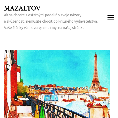
Přeskočit
MAZALTOV
na
Ak sa chcete s ostatnými podeliť o svoje názory
obsah
a skúsenosti, nemusíte chodiť do knižného vydavateľstva.
(Enter)
Vaše články vám uverejníme i my, na našej stránke.