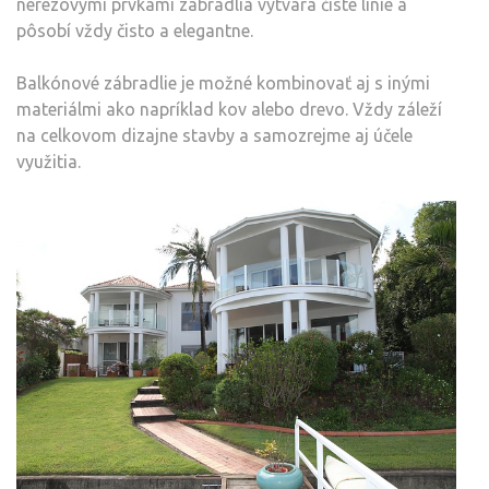
nerezovými prvkami zábradlia vytvára čisté línie a
pôsobí vždy čisto a elegantne.
Balkónové zábradlie je možné kombinovať aj s inými
materiálmi ako napríklad kov alebo drevo. Vždy záleží
na celkovom dizajne stavby a samozrejme aj účele
využitia.