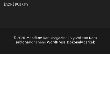
ŽÁDNÉ RUBRIKY
© 2026
Mazaltov
Rara Magazine | Vytvořeno
Rara
šablona
Poháněno
WordPress
Dokonalý darček