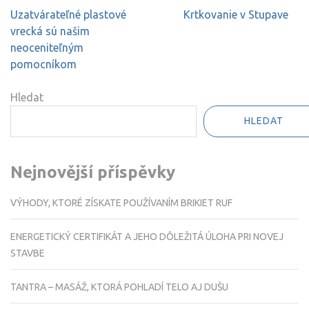
Navigace
Uzatvárateľné plastové
Krtkovanie v Stupave
pro
vrecká sú našim
příspěvek
neoceniteľným
pomocníkom
Hledat
HLEDAT
Nejnovější příspěvky
VÝHODY, KTORÉ ZÍSKATE POUŽÍVANÍM BRIKIET RUF
ENERGETICKÝ CERTIFIKÁT A JEHO DÔLEŽITÁ ÚLOHA PRI NOVEJ
STAVBE
TANTRA – MASÁŽ, KTORÁ POHLADÍ TELO AJ DUŠU