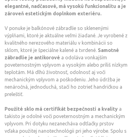
elegantné, nadčasové, má vysokú funkcionalitu a je
zároveň estetickým doplnkom exteriéru.
V ponuke je balkónové zábradlie so sklenenými
výplňami, ktoré je aktuálne veľmi žiadané. Je vyrobené z
kvalitného nerezového materiálu v kombinácii so
sklom, ktoré je špeciálne kalené a tvrdené.
Samotné
zábradlie je antikorové
a odoláva vonkajším
poveternostným vplyvom a vysokým alebo príliš nízkym
teplotám. Má dlhú životnosť, odolnosť aj voči
mechanickým vplyvom a poškodeniu. Jeho údržba je
nenáročná, jednoduchá, stačí ho zotrieť handričkou a
preleštiť.
Použité sklo má certifikát bezpečnosti a kvality
a
takisto je odolné voči poveternostným a mechanickým
vplyvom. Pri dotyku nezanecháva odtlačky prstov
vďaka použitej nanotechnológii pri jeho výrobe. Spolu s