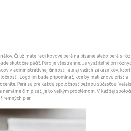
iálov. Či už máte radi kovové perá na písanie alebo perá s rô
 bude skutočne páčiť.
Pero je všestranné. Je využiteľné pri rôzny
ov v administratívnej činnosti, ale aj vašich zákazníkov, ktor
ločnosti. Logo im bude pripomínať, kde by mali znovu prísť a
 oceníte.
Perá sú pre každú spoločnosť bežnou súčasťou. Veľakr
že nemáme čím písať, je to veľkým problémom. V každej spoloč
iremných pier.