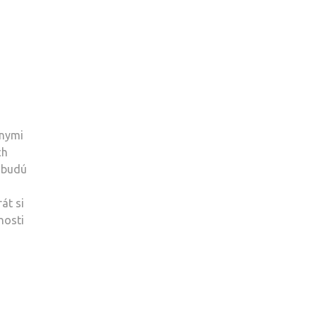
znymi
ch
í budú
át si
nosti