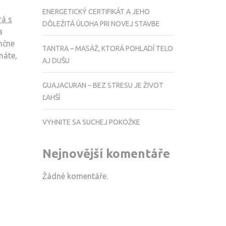
ENERGETICKÝ CERTIFIKÁT A JEHO
rá s
DÔLEŽITÁ ÚLOHA PRI NOVEJ STAVBE
a
ančne
TANTRA – MASÁŽ, KTORÁ POHLADÍ TELO
náte,
AJ DUŠU
GUAJACURAN – BEZ STRESU JE ŽIVOT
ĽAHŠÍ
VYHNITE SA SUCHEJ POKOŽKE
Nejnovější komentáře
Žádné komentáře.