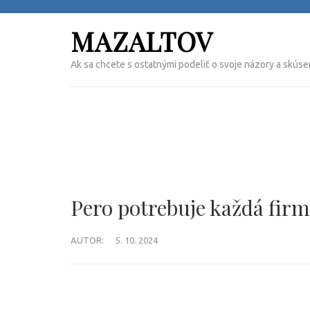
Přeskočit
na
MAZALTOV
obsah
(Enter)
Ak sa chcete s ostatnými podeliť o svoje názory a skúse
Pero potrebuje každá fir
AUTOR:
5. 10. 2024