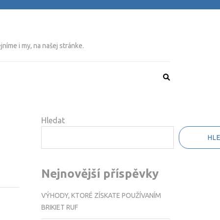
níme i my, na našej stránke.
Hledat
HL
Nejnovější příspěvky
VÝHODY, KTORÉ ZÍSKATE POUŽÍVANÍM
BRIKIET RUF