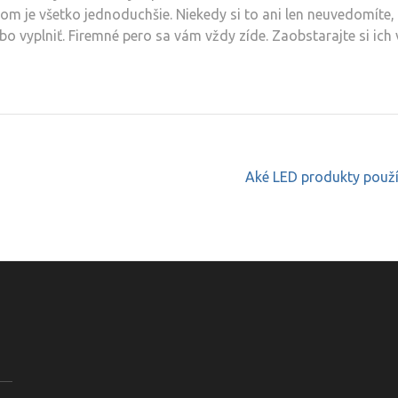
rom je všetko jednoduchšie. Niekedy si to ani len neuvedomíte,
o vyplniť. Firemné pero sa vám vždy zíde. Zaobstarajte si ich 
Aké LED produkty použí