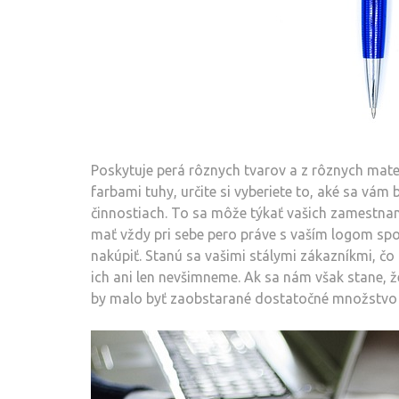
Poskytuje perá rôznych tvarov a z rôznych mater
farbami tuhy, určite si vyberiete to, aké sa vám
činnostiach. To sa môže týkať vašich zamestnanc
mať vždy pri sebe pero práve s vaším logom spo
nakúpiť. Stanú sa vašimi stálymi zákazníkmi, čo
ich ani len nevšimneme. Ak sa nám však stane, 
by malo byť zaobstarané dostatočné množstvo f