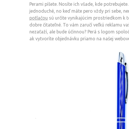
Perami píšete. Nosíte ich všade, kde potrebujete
jednoduché, no keď máte pero vždy pri sebe, n
potlačou
sú určite vynikajúcim prostriedkom k t
dobre čitateľné.
To vám zaručí veľkú reklamu vaš
nezaťaží, ale bude účinnou? Perá s logom spolo
ak vytvoríte objednávku priamo na našej webove