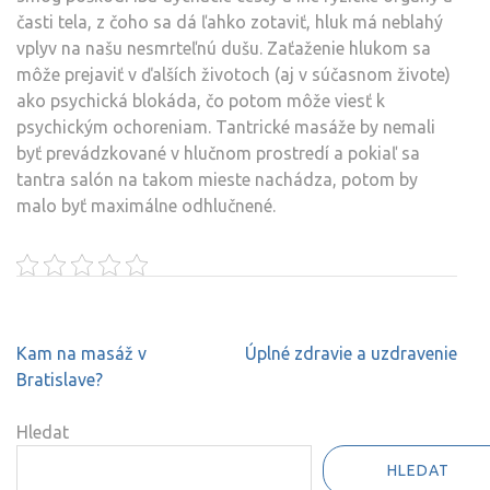
časti tela, z čoho sa dá ľahko zotaviť, hluk má neblahý
vplyv na našu nesmrteľnú dušu. Zaťaženie hlukom sa
môže prejaviť v ďalších životoch (aj v súčasnom živote)
ako psychická blokáda, čo potom môže viesť k
psychickým ochoreniam. Tantrické masáže by nemali
byť prevádzkované v hlučnom prostredí a pokiaľ sa
tantra salón na takom mieste nachádza, potom by
malo byť maximálne odhlučnené.
Navigace
Kam na masáž v
Úplné zdravie a uzdravenie
pro
Bratislave?
příspěvek
Hledat
HLEDAT