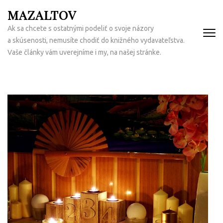
Přeskočit
MAZALTOV
na
Ak sa chcete s ostatnými podeliť o svoje názory
obsah
a skúsenosti, nemusíte chodiť do knižného vydavateľstva.
(Enter)
Vaše články vám uverejníme i my, na našej stránke.