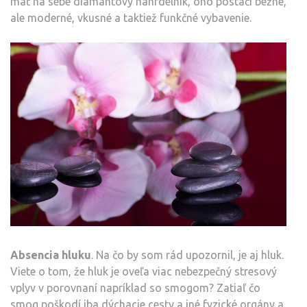
mať na sebe diamantový náhrdelník, ono postačí bežné,
ale moderné, vkusné a taktiež funkčné vybavenie.
Absencia hluku
. Na čo by som rád upozornil, je aj hluk.
Viete o tom, že hluk je oveľa viac nebezpečný stresový
vplyv v porovnaní napríklad so smogom? Zatiaľ čo
smog poškodí iba dýchacie cesty a iné fyzické orgány a