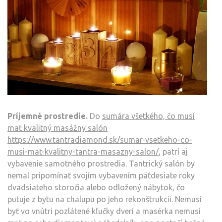
Príjemné prostredie.
Do
sumára všetkého, čo musí
mať kvalitný masážny salón
https://www.tantradiamond.sk/sumar-vsetkeho-co-
musi-mat-kvalitny-tantra-masazny-salon/
, patrí aj
vybavenie samotného prostredia. Tantrický salón by
nemal pripomínať svojím vybavením päťdesiate roky
dvadsiateho storočia alebo odložený nábytok, čo
putuje z bytu na chalupu po jeho rekonštrukcii. Nemusí
byť vo vnútri pozlátené kľučky dverí a masérka nemusí