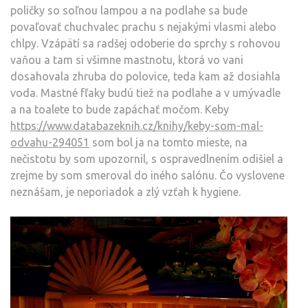
poličky so soľnou lampou a na podlahe sa bude
povaľovať chuchvalec prachu s nejakými vlasmi alebo
chlpy. Vzápätí sa radšej odoberie do sprchy s rohovou
vaňou a tam si všimne mastnotu, ktorá vo vani
dosahovala zhruba do polovice, teda kam až dosiahla
voda. Mastné fľaky budú tiež na podlahe a v umývadle
a na toalete to bude zapáchať močom. Keby
https://www.databazeknih.cz/knihy/keby-som-mal-
odvahu-294051
som bol ja na tomto mieste, na
nečistotu by som upozornil, s ospravedlnením odišiel a
zrejme by som smeroval do iného salónu. Čo vyslovene
neznášam, je neporiadok a zlý vzťah k hygiene.