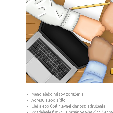
Meno alebo názov združenia
Adresu alebo sídlo
Cieľ alebo účel hlavnej činnosti združenia
Rozdelenie funkcií a orgánov všetkých členo