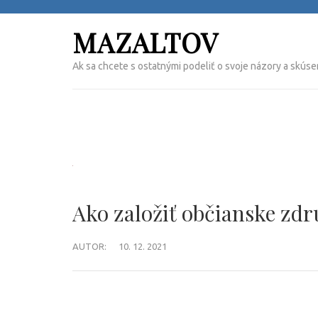
Přeskočit
na
MAZALTOV
obsah
(Enter)
Ak sa chcete s ostatnými podeliť o svoje názory a skúse
Ako založiť občianske zdr
AUTOR:
10. 12. 2021