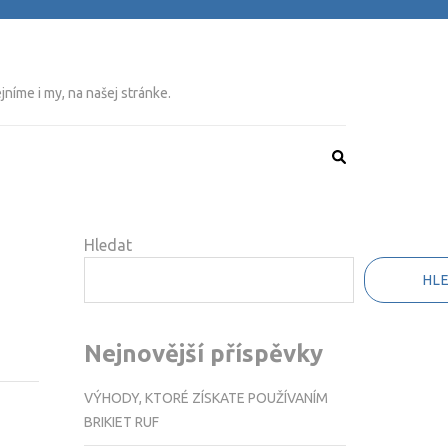
níme i my, na našej stránke.
Hledat
HL
Nejnovější příspěvky
VÝHODY, KTORÉ ZÍSKATE POUŽÍVANÍM
BRIKIET RUF