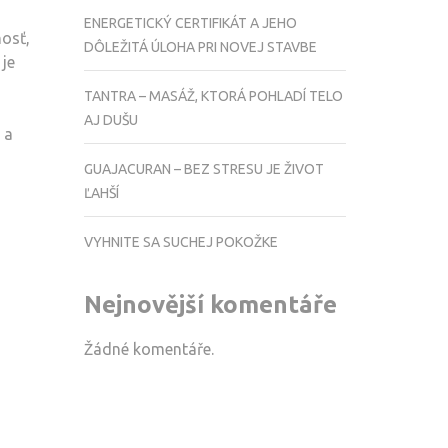
ENERGETICKÝ CERTIFIKÁT A JEHO
nosť,
DÔLEŽITÁ ÚLOHA PRI NOVEJ STAVBE
 je
TANTRA – MASÁŽ, KTORÁ POHLADÍ TELO
AJ DUŠU
 a
GUAJACURAN – BEZ STRESU JE ŽIVOT
ĽAHŠÍ
VYHNITE SA SUCHEJ POKOŽKE
Nejnovější komentáře
Žádné komentáře.