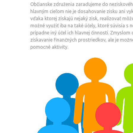
Občianske združenia zaraďujeme do neziskového
hlavným cieľom nie je dosahovanie zisku ani vyko
vďaka ktorej získajú nejaký zisk, realizovať mô
možné využiť iba na také účely, ktoré súvisia 
prípadne iný účel ich hlavnej činnosti. Zmyslo
získavanie finančných prostriedkov, ale je možn
pomocné aktivity.