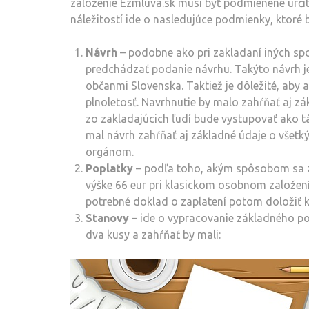
založenie Ezmluva.sk
musí byť podmienené určitý
náležitostí ide o nasledujúce podmienky, ktoré b
Návrh
– podobne ako pri zakladaní iných spo
predchádzať podanie návrhu. Takýto návrh j
občanmi Slovenska. Taktiež je dôležité, aby
plnoletosť. Navrhnutie by malo zahŕňať aj zá
zo zakladajúcich ľudí bude vystupovať ako t
mal návrh zahŕňať aj základné údaje o všet
orgánom.
Poplatky
– podľa toho, akým spôsobom sa zd
výške 66 eur pri klasickom osobnom založení,
potrebné doklad o zaplatení potom doložiť k
Stanovy
– ide o vypracovanie základného po
dva kusy a zahŕňať by mali: