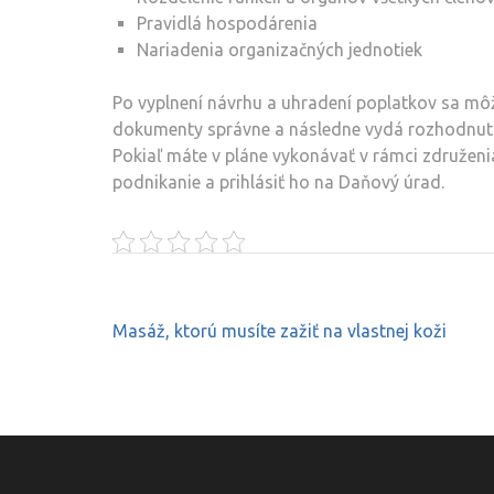
Pravidlá hospodárenia
Nariadenia organizačných jednotiek
Po vyplnení návrhu a uhradení poplatkov sa môže
dokumenty správne a následne vydá rozhodnuti
Pokiaľ máte v pláne vykonávať v rámci združenia
podnikanie a prihlásiť ho na Daňový úrad.
Navigace
Masáž, ktorú musíte zažiť na vlastnej koži
pro
příspěvek