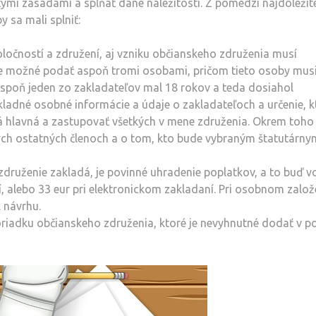
mi zásadami a spĺňať dané náležitosti. Z pomedzi najdôležite
y sa mali splniť:
ločností a združení, aj vzniku občianskeho združenia musí
e možné podať aspoň tromi osobami, pričom tieto osoby musi
 aspoň jeden zo zakladateľov mal 18 rokov a teda dosiahol
kladné osobné informácie a údaje o zakladateľoch a určenie, k
á hlavná a zastupovať všetkých v mene združenia. Okrem toho
kých ostatných členoch a o tom, kto bude vybraným štatutárny
ruženie zakladá, je povinné uhradenie poplatkov, a to buď v
 alebo 33 eur pri elektronickom zakladaní. Pri osobnom založe
 návrhu.
riadku občianskeho združenia, ktoré je nevyhnutné dodať v p