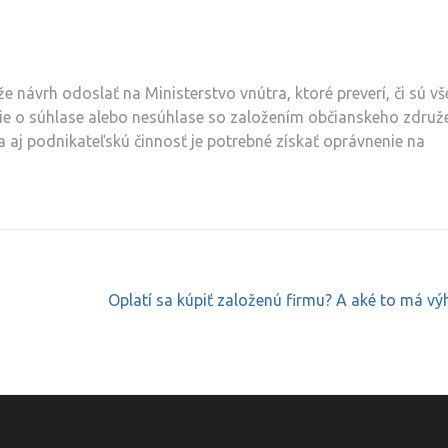
 návrh odoslať na Ministerstvo vnútra, ktoré preverí, či sú vš
e o súhlase alebo nesúhlase so založením občianskeho združe
 aj podnikateľskú činnosť je potrebné získať oprávnenie na
Oplatí sa kúpiť založenú firmu? A aké to má v