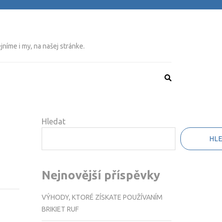
níme i my, na našej stránke.
Hledat
HL
Nejnovější příspěvky
VÝHODY, KTORÉ ZÍSKATE POUŽÍVANÍM
BRIKIET RUF