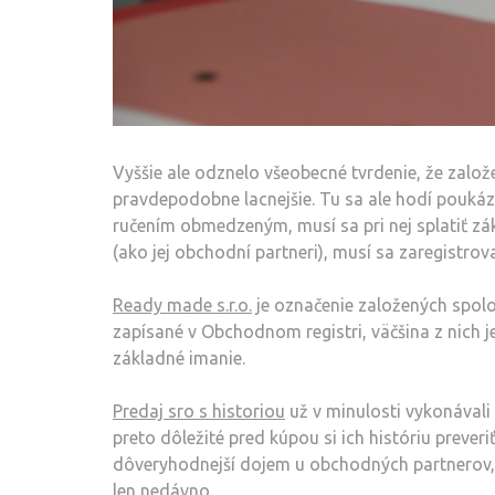
Vyššie ale odznelo všeobecné tvrdenie, že založe
pravdepodobne lacnejšie. Tu sa ale hodí poukáza
ručením obmedzeným, musí sa pri nej splatiť z
(ako jej obchodní partneri), musí sa zaregistrov
Ready made s.r.o.
je označenie založených spoloč
zapísané v Obchodnom registri, väčšina z nich j
základné imanie.
Predaj sro s historiou
už v minulosti vykonávali 
preto dôležité pred kúpou si ich históriu preveri
dôveryhodnejší dojem u obchodných partnerov, 
len nedávno.