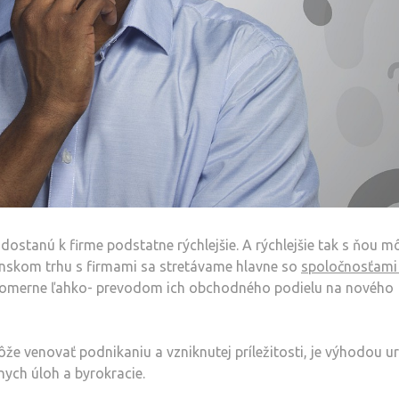
 dostanú k firme podstatne rýchlejšie. A rýchlejšie tak s ňou m
enskom trhu s firmami sa stretávame hlavne so
spoločnosťami
 pomerne ľahko- prevodom ich obchodného podielu na nového
e venovať podnikaniu a vzniknutej príležitosti, je výhodou ur
nych úloh a byrokracie.