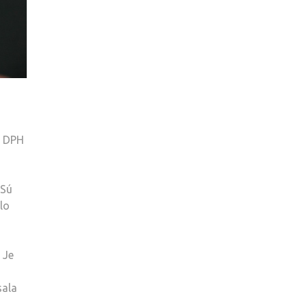
m DPH
 Sú
lo
 Je
sala