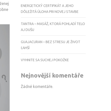
ženej
ENERGETICKÝ CERTIFIKÁT A JEHO
dobne
DÔLEŽITÁ ÚLOHA PRI NOVEJ STAVBE
TANTRA – MASÁŽ, KTORÁ POHLADÍ TELO
AJ DUŠU
GUAJACURAN – BEZ STRESU JE ŽIVOT
ĽAHŠÍ
VYHNITE SA SUCHEJ POKOŽKE
Nejnovější komentáře
Žádné komentáře.