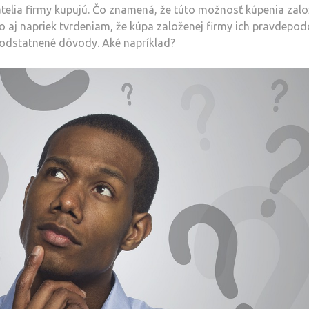
telia firmy kupujú. Čo znamená, že túto možnosť kúpenia zalo
o aj napriek tvrdeniam, že kúpa založenej firmy ich pravdepo
podstatnené dôvody. Aké napríklad?