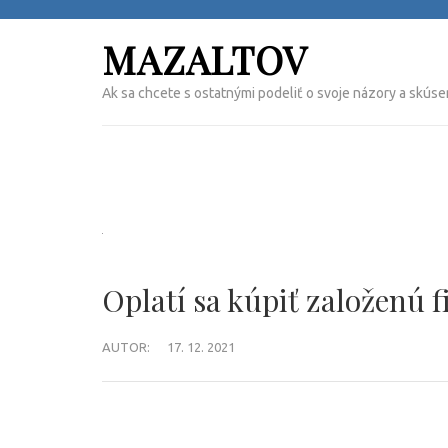
Přeskočit
na
MAZALTOV
obsah
(Enter)
Ak sa chcete s ostatnými podeliť o svoje názory a skúse
Oplatí sa kúpiť založenú 
AUTOR:
17. 12. 2021