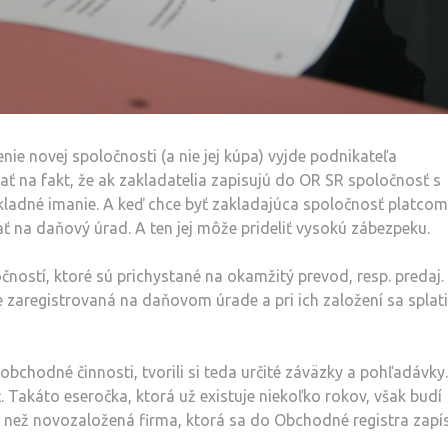
nie novej spoločnosti (a nie jej kúpa) vyjde podnikateľa
ť na fakt, že ak zakladatelia zapisujú do OR SR spoločnosť s
ákladné imanie. A keď chce byť zakladajúca spoločnosť platco
ať na daňový úrad. A ten jej môže prideliť vysokú zábezpeku.
ností, ktoré sú prichystané na okamžitý prevod, resp. predaj.
e zaregistrovaná na daňovom úrade a pri ich založení sa splati
obchodné činnosti, tvorili si teda určité záväzky a pohľadávky.
ť. Takáto eseročka, ktorá už existuje niekoľko rokov, však budí
než novozaložená firma, ktorá sa do Obchodné registra zapí