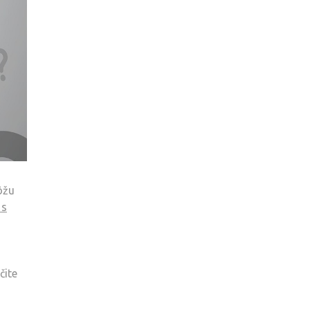
ôžu
 s
čite