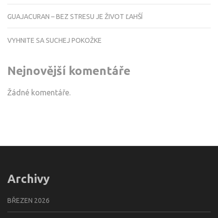
GUAJACURAN – BEZ STRESU JE ŽIVOT ĽAHŠÍ
VYHNITE SA SUCHEJ POKOŽKE
Nejnovější komentáře
Žádné komentáře.
Archivy
BŘEZEN 2026