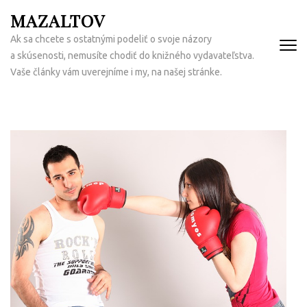
Přeskočit
MAZALTOV
na
Ak sa chcete s ostatnými podeliť o svoje názory
obsah
a skúsenosti, nemusíte chodiť do knižného vydavateľstva.
(Enter)
Vaše články vám uverejníme i my, na našej stránke.