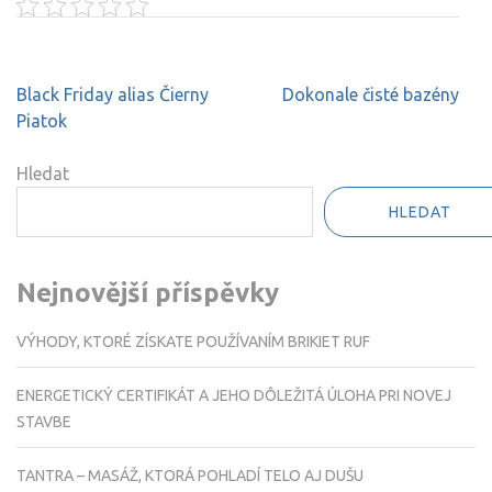
Navigace
Black Friday alias Čierny
Dokonale čisté bazény
pro
Piatok
příspěvek
Hledat
HLEDAT
Nejnovější příspěvky
VÝHODY, KTORÉ ZÍSKATE POUŽÍVANÍM BRIKIET RUF
ENERGETICKÝ CERTIFIKÁT A JEHO DÔLEŽITÁ ÚLOHA PRI NOVEJ
STAVBE
TANTRA – MASÁŽ, KTORÁ POHLADÍ TELO AJ DUŠU