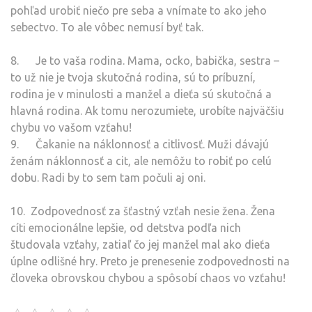
pohľad urobiť niečo pre seba a vnímate to ako jeho
sebectvo. To ale vôbec nemusí byť tak.
8. Je to vaša rodina. Mama, ocko, babička, sestra –
to už nie je tvoja skutočná rodina, sú to príbuzní,
rodina je v minulosti a manžel a dieťa sú skutočná a
hlavná rodina. Ak tomu nerozumiete, urobíte najväčšiu
chybu vo vašom vzťahu!
9. Čakanie na náklonnosť a citlivosť. Muži dávajú
ženám náklonnosť a cit, ale nemôžu to robiť po celú
dobu. Radi by to sem tam počuli aj oni.
10. Zodpovednosť za šťastný vzťah nesie žena. Žena
cíti emocionálne lepšie, od detstva podľa nich
študovala vzťahy, zatiaľ čo jej manžel mal ako dieťa
úplne odlišné hry. Preto je prenesenie zodpovednosti na
človeka obrovskou chybou a spôsobí chaos vo vzťahu!