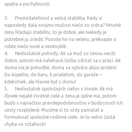
apatia a pochybnosti.
3. Predvídateľnosť a večná stabilita. Kedy si
naposledy dala svojmu mužovi niečo zo srdca? Mnohé
ženy hľadajú stabilitu, to je dobré, ale niekedy je
potrebné ju zriediť. Pozvite ho na večeru, prekvapte a
robte niečo nové a neobvyklé.
4. Nedostatok pohody. Ak sa muž so ženou necíti
dobre, potom má naliehavú túžbu zdržať sa v práci. Ak
doma nie je pohodlie, doma sa vytvára akýsi protest.
Do kúpeľne, do baru, k priateľom, do garáže –
kdekoľvek, ale hlavne byť z domu!
5. Nedostatok spoločných cieľov v živote. Ak má
človek nejaké životné ciele a žena je úplne iná, potom
budú s najväčšou pravdepodobnosťou v budúcnosti ich
cesty rozptýlené. Musíme si to vždy pamätať a
formulovať spoločné rodinné ciele. Je to veľmi častá
chyba vo vzťahoch!