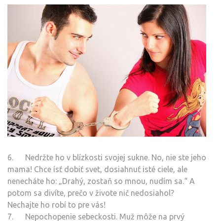
6. Nedržte ho v blízkosti svojej sukne. No, nie ste jeho
mama! Chce ísť dobiť svet, dosiahnuť isté ciele, ale
nenecháte ho: „Drahý, zostaň so mnou, nudím sa.“ A
potom sa divíte, prečo v živote nič nedosiahol?
Nechajte ho robí to pre vás!
7. Nepochopenie sebeckosti. Muž môže na prvý