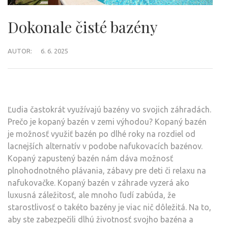
Dokonale čisté bazény
AUTOR:
6. 6. 2025
Ľudia častokrát využívajú bazény vo svojich záhradách.
Prečo je kopaný bazén v zemi výhodou? Kopaný bazén
je možnosť využiť bazén po dlhé roky na rozdiel od
lacnejších alternatív v podobe nafukovacích bazénov.
Kopaný zapustený bazén nám dáva možnosť
plnohodnotného plávania, zábavy pre deti či relaxu na
nafukovačke. Kopaný bazén v záhrade vyzerá ako
luxusná záležitosť, ale mnoho ľudí zabúda, že
starostlivosť o takéto bazény je viac nič dôležitá. Na to,
aby ste zabezpečili dlhú životnosť svojho bazéna a