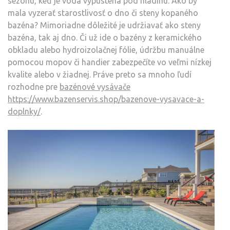
sezónu, keď je voda vypustená pod hladinu. Ako by
mala vyzerať starostlivosť o dno či steny kopaného
bazéna? Mimoriadne dôležité je udržiavať ako steny
bazéna, tak aj dno. Či už ide o bazény z keramického
obkladu alebo hydroizolačnej fólie, údržbu manuálne
pomocou mopov či handier zabezpečíte vo veľmi nízkej
kvalite alebo v žiadnej. Práve preto sa mnoho ľudí
rozhodne pre
bazénové vysávače
https://www.bazenservis.shop/bazenove-vysavace-a-
doplnky/
.