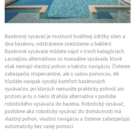
Bazénový vysávač je možnosť kvalitnej údržby stien a
dna bazénov, odstránenie znečistenie a baktérií.
Bazénové vysávače môžete nájsť v troch kategóriách.
Lacnejšou alternatívou sú manuálne vysávače, ktoré
však nemajú vlastný pohon a takisto navigáciu. Čistenie
zabezpečia stopercentne, ale s vašou pomocou. Ak
hľadáte naopak vysoký komfort bazénových
vysávačov, pri ktorých nemusíte prakticky pohnúť ani
prstom je tu o niečo drahšia alternatíva v podobe
robotického vysávača do bazéna. Robotický vysávač,
podobne ako robotický vysávač do domácnosti má
vlastný pohon, vlastnú navigáciu a čistenie zabezpečujú
automaticky bez vašej pomoci.