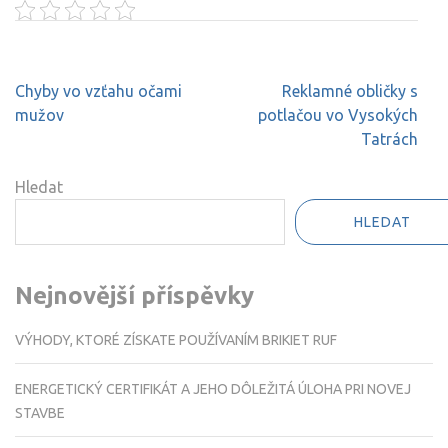
Navigace
Chyby vo vzťahu očami
Reklamné obličky s
pro
mužov
potlačou vo Vysokých
příspěvek
Tatrách
Hledat
HLEDAT
Nejnovější příspěvky
VÝHODY, KTORÉ ZÍSKATE POUŽÍVANÍM BRIKIET RUF
ENERGETICKÝ CERTIFIKÁT A JEHO DÔLEŽITÁ ÚLOHA PRI NOVEJ
STAVBE