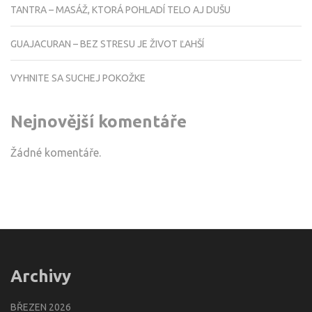
TANTRA – MASÁŽ, KTORÁ POHLADÍ TELO AJ DUŠU
GUAJACURAN – BEZ STRESU JE ŽIVOT ĽAHŠÍ
VYHNITE SA SUCHEJ POKOŽKE
Nejnovější komentáře
Žádné komentáře.
Archivy
BŘEZEN 2026