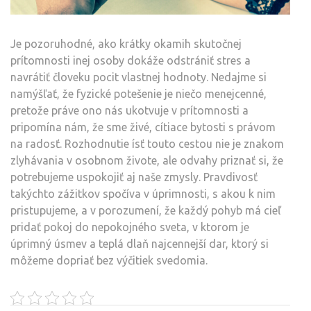
Je pozoruhodné, ako krátky okamih skutočnej
prítomnosti inej osoby dokáže odstrániť stres a
navrátiť človeku pocit vlastnej hodnoty. Nedajme si
namýšľať, že fyzické potešenie je niečo menejcenné,
pretože práve ono nás ukotvuje v prítomnosti a
pripomína nám, že sme živé, cítiace bytosti s právom
na radosť. Rozhodnutie ísť touto cestou nie je znakom
zlyhávania v osobnom živote, ale odvahy priznať si, že
potrebujeme uspokojiť aj naše zmysly. Pravdivosť
takýchto zážitkov spočíva v úprimnosti, s akou k nim
pristupujeme, a v porozumení, že každý pohyb má cieľ
pridať pokoj do nepokojného sveta, v ktorom je
úprimný úsmev a teplá dlaň najcennejší dar, ktorý si
môžeme dopriať bez výčitiek svedomia.