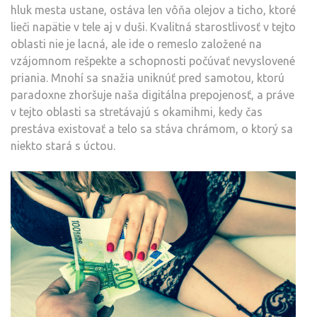
hluk mesta ustane, ostáva len vôňa olejov a ticho, ktoré
lieči napätie v tele aj v duši. Kvalitná starostlivosť v tejto
oblasti nie je lacná, ale ide o remeslo založené na
vzájomnom rešpekte a schopnosti počúvať nevyslovené
priania. Mnohí sa snažia uniknúť pred samotou, ktorú
paradoxne zhoršuje naša digitálna prepojenosť, a práve
v tejto oblasti sa stretávajú s okamihmi, kedy čas
prestáva existovať a telo sa stáva chrámom, o ktorý sa
niekto stará s úctou.