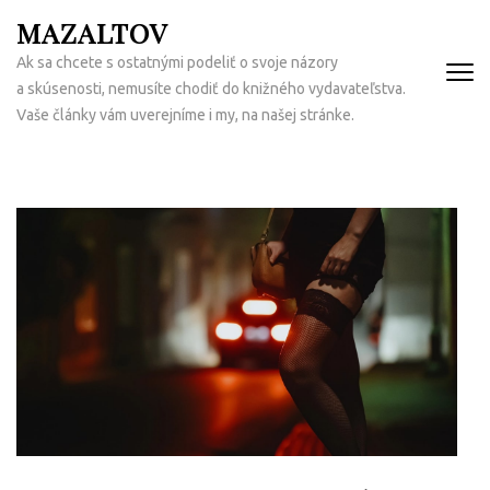
Přeskočit
MAZALTOV
na
Ak sa chcete s ostatnými podeliť o svoje názory
obsah
a skúsenosti, nemusíte chodiť do knižného vydavateľstva.
(Enter)
Vaše články vám uverejníme i my, na našej stránke.