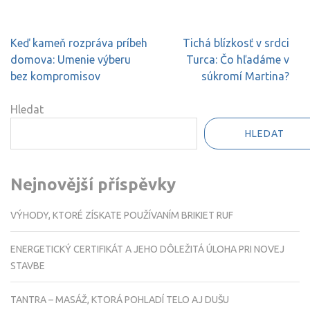
Navigace
Keď kameň rozpráva príbeh
Tichá blízkosť v srdci
pro
domova: Umenie výberu
Turca: Čo hľadáme v
příspěvek
bez kompromisov
súkromí Martina?
Hledat
HLEDAT
Nejnovější příspěvky
VÝHODY, KTORÉ ZÍSKATE POUŽÍVANÍM BRIKIET RUF
ENERGETICKÝ CERTIFIKÁT A JEHO DÔLEŽITÁ ÚLOHA PRI NOVEJ
STAVBE
TANTRA – MASÁŽ, KTORÁ POHLADÍ TELO AJ DUŠU