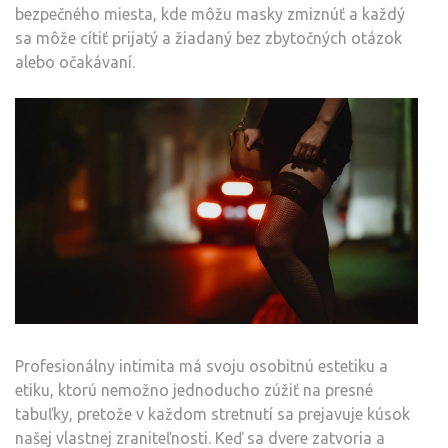
bezpečného miesta, kde môžu masky zmiznúť a každý
sa môže cítiť prijatý a žiadaný bez zbytočných otázok
alebo očakávaní.
Profesionálny intimita má svoju osobitnú estetiku a
etiku, ktorú nemožno jednoducho zúžiť na presné
tabuľky, pretože v každom stretnutí sa prejavuje kúsok
našej vlastnej zraniteľnosti. Keď sa dvere zatvoria a