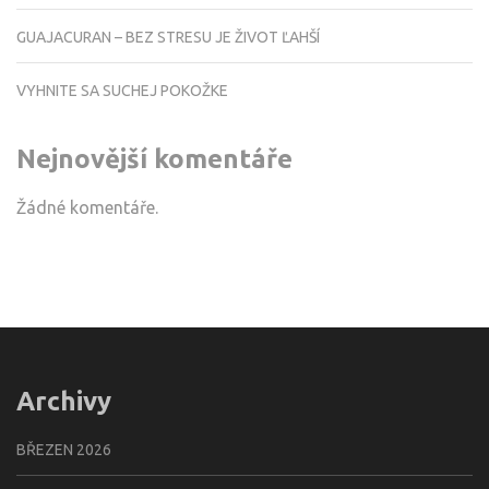
GUAJACURAN – BEZ STRESU JE ŽIVOT ĽAHŠÍ
VYHNITE SA SUCHEJ POKOŽKE
Nejnovější komentáře
Žádné komentáře.
Archivy
BŘEZEN 2026