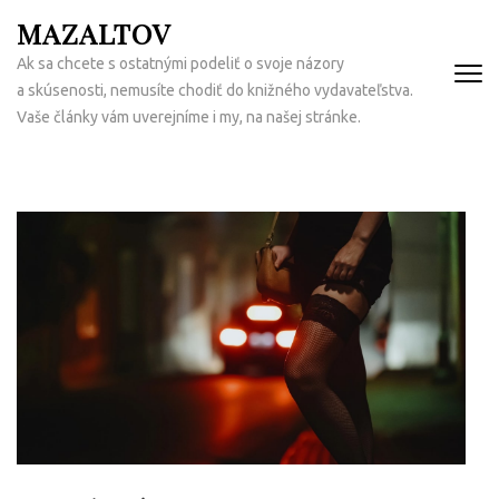
Přeskočit
MAZALTOV
na
Ak sa chcete s ostatnými podeliť o svoje názory
obsah
a skúsenosti, nemusíte chodiť do knižného vydavateľstva.
(Enter)
Vaše články vám uverejníme i my, na našej stránke.