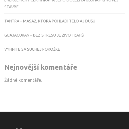
STAVBE
TANTRA – MASÁŽ, KTORÁ POHLADÍ TELO AJ DUŠU
GUAJACURAN – BEZ STRESU JE ŽIVOT ĽAHŠÍ
VYHNITE SA SUCHEJ POKOŽKE
Nejnovější komentáře
Žádné komentáře.