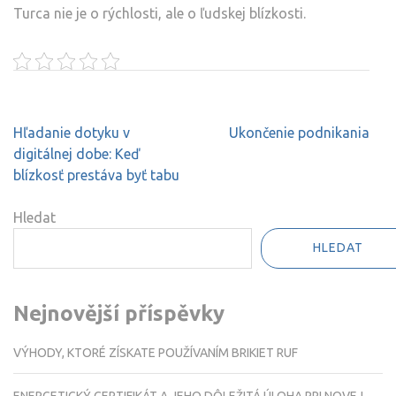
Turca nie je o rýchlosti, ale o ľudskej blízkosti.
Navigace
Hľadanie dotyku v
Ukončenie podnikania
pro
digitálnej dobe: Keď
příspěvek
blízkosť prestáva byť tabu
Hledat
HLEDAT
Nejnovější příspěvky
VÝHODY, KTORÉ ZÍSKATE POUŽÍVANÍM BRIKIET RUF
ENERGETICKÝ CERTIFIKÁT A JEHO DÔLEŽITÁ ÚLOHA PRI NOVEJ