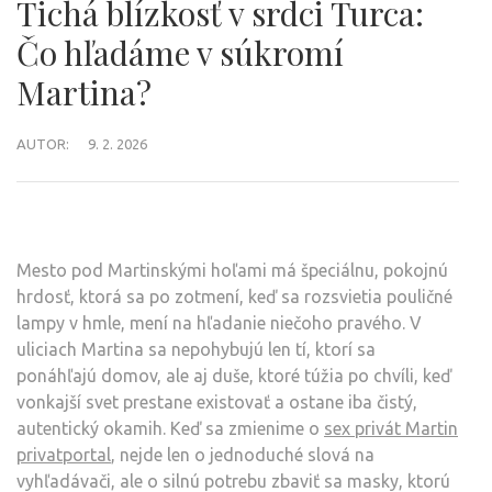
Tichá blízkosť v srdci Turca:
Čo hľadáme v súkromí
Martina?
AUTOR:
9. 2. 2026
Mesto pod Martinskými hoľami má špeciálnu, pokojnú
hrdosť, ktorá sa po zotmení, keď sa rozsvietia pouličné
lampy v hmle, mení na hľadanie niečoho pravého. V
uliciach Martina sa nepohybujú len tí, ktorí sa
ponáhľajú domov, ale aj duše, ktoré túžia po chvíli, keď
vonkajší svet prestane existovať a ostane iba čistý,
autentický okamih. Keď sa zmienime o
sex privát Martin
privatportal
, nejde len o jednoduché slová na
vyhľadávači, ale o silnú potrebu zbaviť sa masky, ktorú