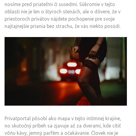
nosíme pred priateľmi či susedmi. Súkromie v tejto
oblasti nie je len o štyroch stenách, ale o dôvere, že v
priestoroch privátov nájdete pochopenie pre svoje
najtajnejšie priania bez strachu, že vás niekto posúdi.
Privatportal pôsobí ako mapa v tejto intímnej krajine,
no skutočný príbeh sa zjavuje až za dverami, kde cítiť
vôňu kávy, jemný parfém a očakávanie. Človek nie je