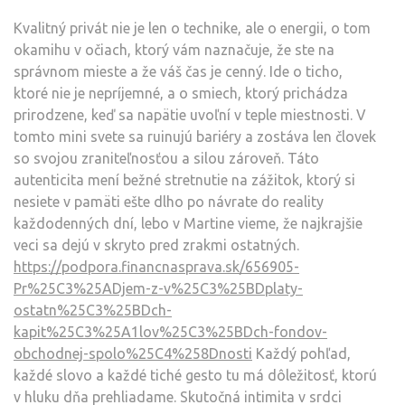
Kvalitný privát nie je len o technike, ale o energii, o tom
okamihu v očiach, ktorý vám naznačuje, že ste na
správnom mieste a že váš čas je cenný. Ide o ticho,
ktoré nie je nepríjemné, a o smiech, ktorý prichádza
prirodzene, keď sa napätie uvoľní v teple miestnosti. V
tomto mini svete sa ruinujú bariéry a zostáva len človek
so svojou zraniteľnosťou a silou zároveň. Táto
autenticita mení bežné stretnutie na zážitok, ktorý si
nesiete v pamäti ešte dlho po návrate do reality
každodenných dní, lebo v Martine vieme, že najkrajšie
veci sa dejú v skryto pred zrakmi ostatných.
https://podpora.financnasprava.sk/656905-
Pr%25C3%25ADjem-z-v%25C3%25BDplaty-
ostatn%25C3%25BDch-
kapit%25C3%25A1lov%25C3%25BDch-fondov-
obchodnej-spolo%25C4%258Dnosti
Každý pohľad,
každé slovo a každé tiché gesto tu má dôležitosť, ktorú
v hluku dňa prehliadame. Skutočná intimita v srdci