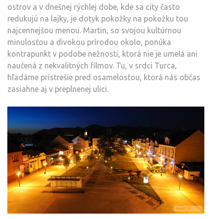
ostrov a v dnešnej rýchlej dobe, kde sa city často
redukujú na lajky, je dotyk pokožky na pokožku tou
najcennejšou menou. Martin, so svojou kultúrnou
minulosťou a divokou prírodou okolo, ponúka
kontrapunkt v podobe nežnosti, ktorá nie je umelá ani
naučená z nekvalitných filmov. Tu, v srdci Turca,
hľadáme prístrešie pred osamelosťou, ktorá nás občas
zasiahne aj v preplnenej ulici.