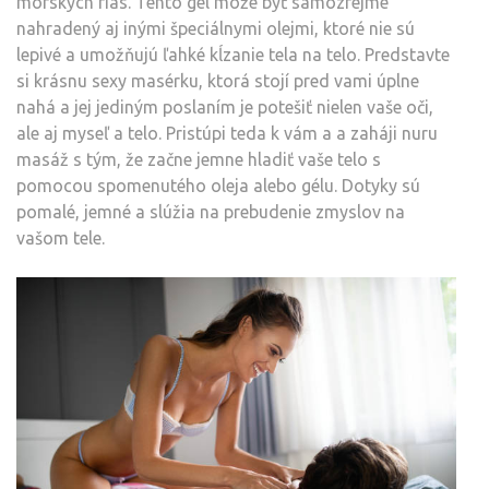
morských rias. Tento gél môže byť samozrejme
nahradený aj inými špeciálnymi olejmi, ktoré nie sú
lepivé a umožňujú ľahké kĺzanie tela na telo. Predstavte
si krásnu sexy masérku, ktorá stojí pred vami úplne
nahá a jej jediným poslaním je potešiť nielen vaše oči,
ale aj myseľ a telo. Pristúpi teda k vám a a zaháji nuru
masáž s tým, že začne jemne hladiť vaše telo s
pomocou spomenutého oleja alebo gélu. Dotyky sú
pomalé, jemné a slúžia na prebudenie zmyslov na
vašom tele.