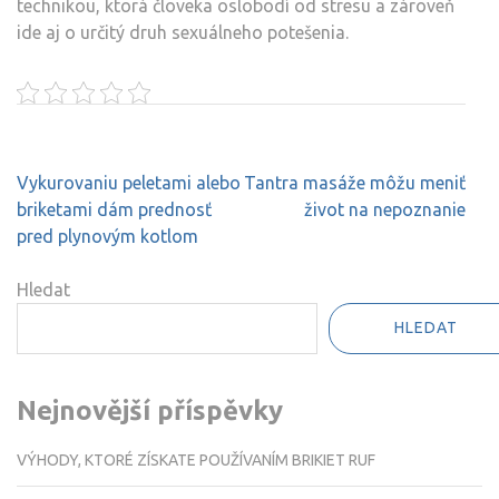
technikou, ktorá človeka oslobodí od stresu a zároveň
ide aj o určitý druh sexuálneho potešenia.
Navigace
Vykurovaniu peletami alebo
Tantra masáže môžu meniť
pro
briketami dám prednosť
život na nepoznanie
příspěvek
pred plynovým kotlom
Hledat
HLEDAT
Nejnovější příspěvky
VÝHODY, KTORÉ ZÍSKATE POUŽÍVANÍM BRIKIET RUF