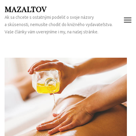
Přeskočit
MAZALTOV
na
Ak sa chcete s ostatnými podeliť o svoje názory
obsah
a skúsenosti, nemusíte chodiť do knižného vydavateľstva.
(Enter)
Vaše články vám uverejníme i my, na našej stránke.