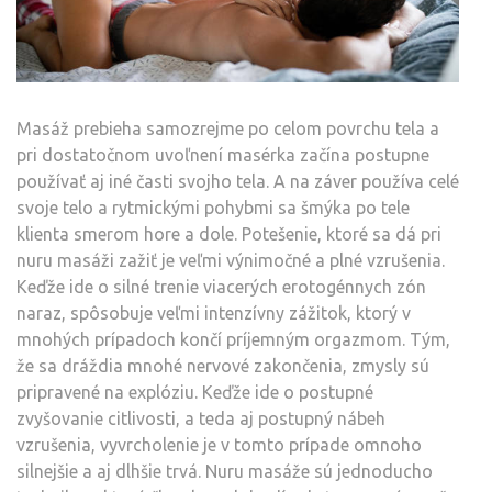
Masáž prebieha samozrejme po celom povrchu tela a
pri dostatočnom uvoľnení masérka začína postupne
používať aj iné časti svojho tela. A na záver používa celé
svoje telo a rytmickými pohybmi sa šmýka po tele
klienta smerom hore a dole. Potešenie, ktoré sa dá pri
nuru masáži zažiť je veľmi výnimočné a plné vzrušenia.
Keďže ide o silné trenie viacerých erotogénnych zón
naraz, spôsobuje veľmi intenzívny zážitok, ktorý v
mnohých prípadoch končí príjemným orgazmom. Tým,
že sa dráždia mnohé nervové zakončenia, zmysly sú
pripravené na explóziu. Keďže ide o postupné
zvyšovanie citlivosti, a teda aj postupný nábeh
vzrušenia, vyvrcholenie je v tomto prípade omnoho
silnejšie a aj dlhšie trvá. Nuru masáže sú jednoducho