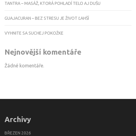
TANTRA – MASÁŽ, KTORÁ POHLADÍ TELO AJ DUŠU
GUAJACURAN – BEZ STRESU JE ŽIVOT ĽAHŠÍ
VYHNITE SA SUCHEJ POKOŽKE
Nejnovější komentáře
Žádné komentáře.
Archivy
BŘEZEN 2026