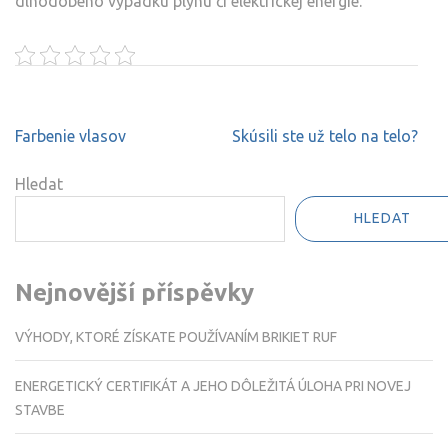
dlhodobého výpadku plynu či elektrickej energie
.
Navigace
Farbenie vlasov
Skúsili ste už telo na telo?
pro
příspěvek
Hledat
HLEDAT
Nejnovější příspěvky
VÝHODY, KTORÉ ZÍSKATE POUŽÍVANÍM BRIKIET RUF
ENERGETICKÝ CERTIFIKÁT A JEHO DÔLEŽITÁ ÚLOHA PRI NOVEJ
STAVBE