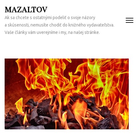
Přeskočit
MAZALTOV
na
Ak sa chcete s ostatnými podeliť o svoje názory
obsah
a skúsenosti, nemusíte chodiť do knižného vydavateľstva.
(Enter)
Vaše články vám uverejníme i my, na našej stránke.