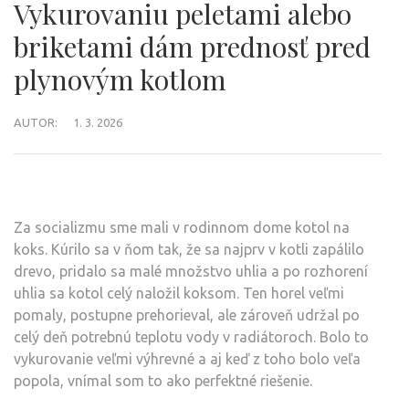
Vykurovaniu peletami alebo
briketami dám prednosť pred
plynovým kotlom
AUTOR:
1. 3. 2026
Za socializmu sme mali v rodinnom dome kotol na
koks. Kúrilo sa v ňom tak, že sa najprv v kotli zapálilo
drevo, pridalo sa malé množstvo uhlia a po rozhorení
uhlia sa kotol celý naložil koksom. Ten horel veľmi
pomaly, postupne prehorieval, ale zároveň udržal po
celý deň potrebnú teplotu vody v radiátoroch. Bolo to
vykurovanie veľmi výhrevné a aj keď z toho bolo veľa
popola, vnímal som to ako perfektné riešenie.