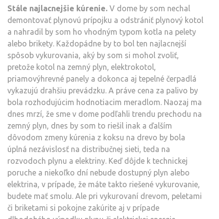
Stále najlacnejšie kúrenie.
V dome by som nechal
demontovať plynovú prípojku a odstrániť plynový kotol
a nahradil by som ho vhodným typom kotla na pelety
alebo brikety. Každopádne by t
o
bol ten najlacnejší
spôsob vykurovania, aký by som si mohol zvoliť,
pretože kotol na zemný plyn, elektrokotol,
priamovýhrevné panely a dokonca aj tepelné čerpadlá
vykazujú drahšiu prevádzku. A práve cena za palivo by
bola rozhodujúcim hodnotiacim meradlom.
Naozaj ma
dnes mrzí, že sme v dome podľahli trendu prechodu na
zemný plyn, dnes by som to riešil inak a ďalším
dôvodom zmeny kúrenia z koksu na drevo by bola
úplná nezávislosť na distribučnej sieti, teda na
rozvodoch plynu a elektriny. Keď dôjde k technickej
poruche a niekoľko dní nebude dostupný plyn alebo
elektrina, v prípade, že máte takto riešené vykurovanie,
budete mať smolu. Ale pri vykurovaní drevom, peletami
či briketami si pokojne zakúrite aj v prípade