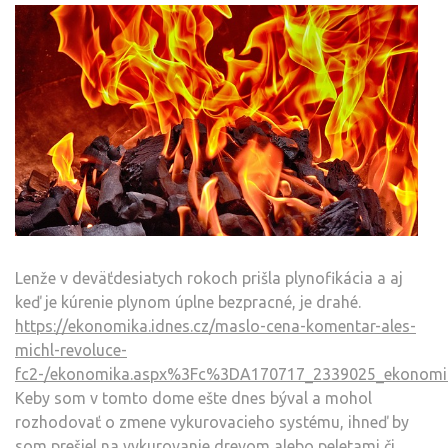
Lenže v deväťdesiatych rokoch prišla plynofikácia a aj
keď je kúrenie plynom úplne bezpracné, je drahé.
https://ekonomika.idnes.cz/maslo-cena-komentar-ales-
michl-revoluce-
fc2-/ekonomika.aspx%3Fc%3DA170717_2339025_ekonomi
Keby som v tomto dome ešte dnes býval a mohol
rozhodovať o zmene vykurovacieho systému, ihneď by
som prešiel na vykurovanie drevom alebo peletami či