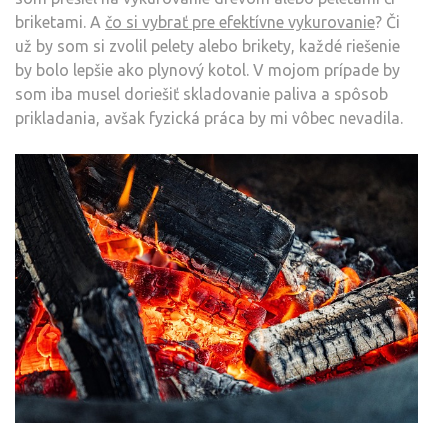
briketami. A
čo si vybrať pre efektívne vykurovanie
? Či
už by som si zvolil pelety alebo brikety, každé riešenie
by bolo lepšie ako plynový kotol. V mojom prípade by
som iba musel doriešiť skladovanie paliva a spôsob
prikladania, avšak fyzická práca by mi vôbec nevadila.